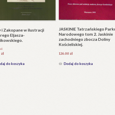
Plakat w wersji składanej.
plet składany). Wydanie
.
25.20
zł
zł
Dodaj do koszyka
daj do koszyka