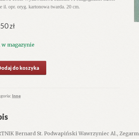
ne il. opr. oryg. kartonowa twarda. 20 cm.
.50
zł
1 w magazynie
ć
Dodaj do koszyka
armistrzostwo.
ary
arki
goria:
Inne
cjalne.
anie
is
gie
rawione.
TNIK Bernard St. Podwapiński Wawrzyniec Al., Zegarmi