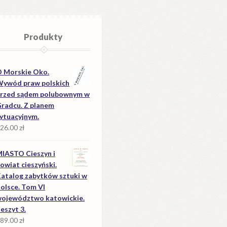
Produkty
 Morskie Oko.
ywód praw polskich
rzed sądem polubownym w
radcu. Z planem
ytuacyjnym.
26.00
zł
IASTO Cieszyn i
owiat cieszyński.
atalog zabytków sztuki w
olsce. Tom VI
ojewództwo katowickie.
eszyt 3.
89.00
zł