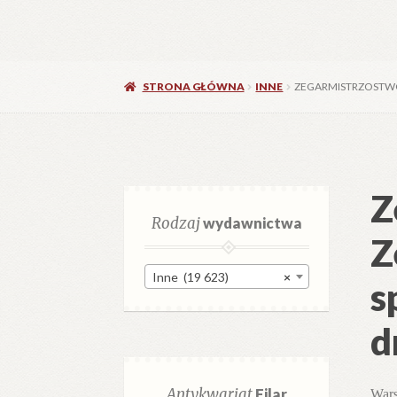
STRONA GŁÓWNA
INNE
ZEGARMISTRZOSTWO.
Z
Rodzaj
wydawnictwa
Z
Inne (19 623)
×
s
d
Antykwariat
Filar
Wars