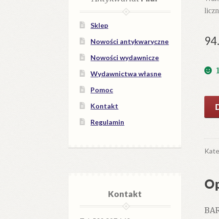
licz
Sklep
94
Nowości antykwaryczne
Nowości wydawnicze
Wydawnictwa własne
Pomoc
iloś
Kontakt
Zeg
Regulamin
Zeg
i
zeg
Kate
spe
Wyd
Op
dru
Kontakt
pop
BAR