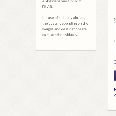
Antykwariatem Górskim
FILAR.
In case of shipping abroad,
N
the costs (depending on the
weight and destination) are
calculated individually.
H
N
Z