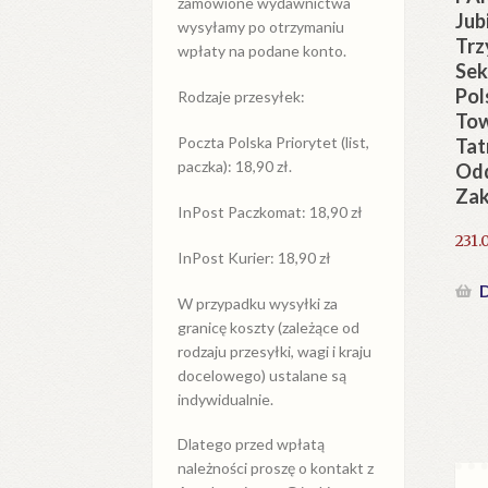
zamówione wydawnictwa
Jub
wysyłamy po otrzymaniu
Trz
wpłaty na podane konto.
Sek
Pol
Rodzaje przesyłek:
To
Poczta Polska Priorytet (list,
Tat
paczka): 18,90 zł.
Odd
Zak
InPost Paczkomat: 18,90 zł
231.
InPost Kurier: 18,90 zł
D
W przypadku
wysyłki
za
granicę
koszty (zależące od
rodzaju przesyłki, wagi i kraju
docelowego) ustalane są
indywidualnie.
Dlatego przed wpłatą
należności proszę o kontakt z