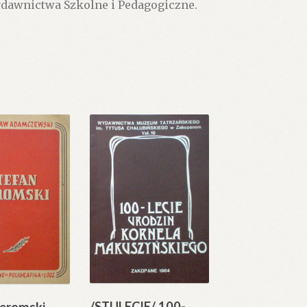
ydawnictwa Szkolne i Pedagogiczne.
/STULECIE/ 100-
eromski.