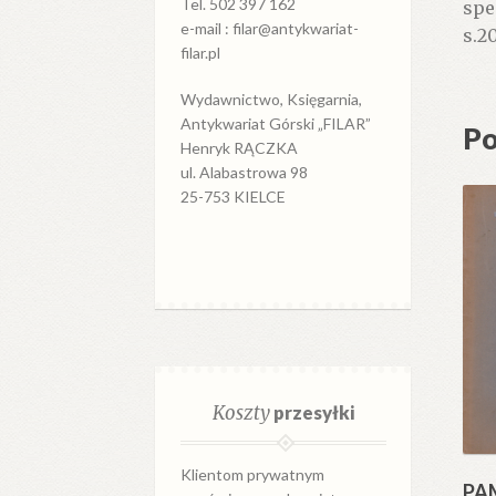
Tel. 502 397 162
spe
e-mail : filar@antykwariat-
s.2
filar.pl
Wydawnictwo, Księgarnia,
Antykwariat Górski „FILAR”
Po
Henryk RĄCZKA
ul. Alabastrowa 98
25-753 KIELCE
Koszty
przesyłki
Klientom prywatnym
PA