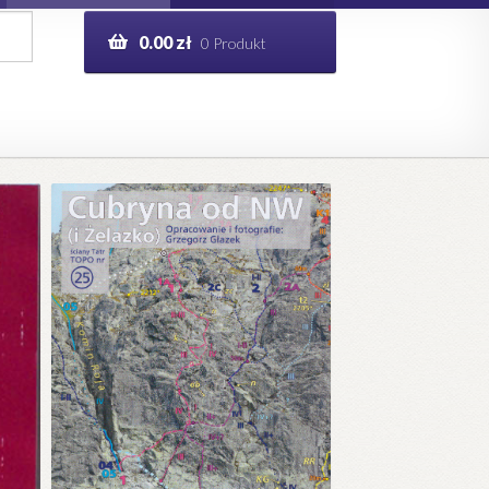
0.00
zł
0 Produkt
g
Help in English
ie
opo.