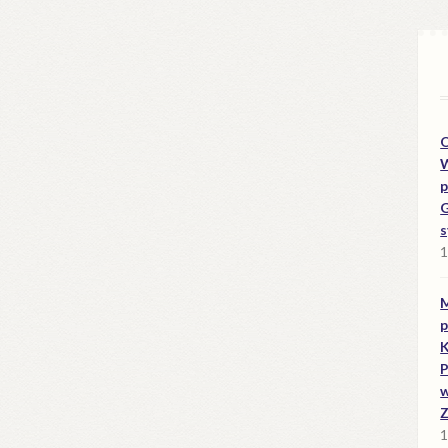
O
W
p
G
s
1
M
p
K
P
w
Z
1