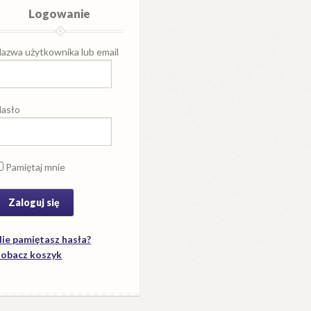
Logowanie
azwa użytkownika lub email
asło
Pamiętaj mnie
ie pamiętasz hasła?
obacz koszyk