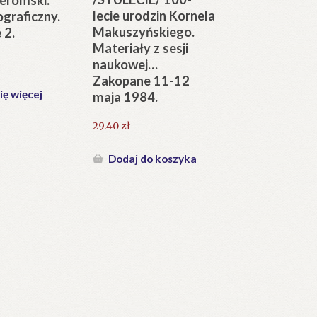
lecie urodzin Kornela
ograficzny.
Makuszyńskiego.
 2.
Materiały z sesji
naukowej…
Zakopane 11-12
ię więcej
maja 1984.
29.40
zł
Dodaj do koszyka