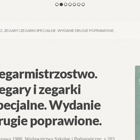
 ZEGARY I ZEGARKI SPECJALNE. WYDANIE DRUGIE POPRAWIONE.
egarmistrzostwo.
egary i zegarki
pecjalne. Wydanie
rugie poprawione.
zawa 1988. Wydawnictwa Szkolne i Pedagogiczne. s.203.