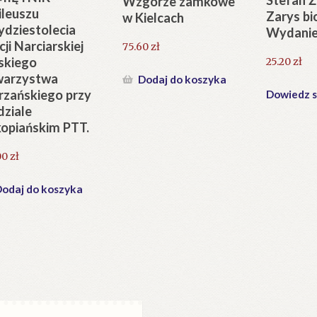
Wzgórze zamkowe
ileuszu
Zarys bi
w Kielcach
ydziestolecia
Wydanie
cji Narciarskiej
75.60
zł
skiego
25.20
zł
warzystwa
Dodaj do koszyka
rzańskiego przy
Dowiedz s
ziale
opiańskim PTT.
00
zł
odaj do koszyka