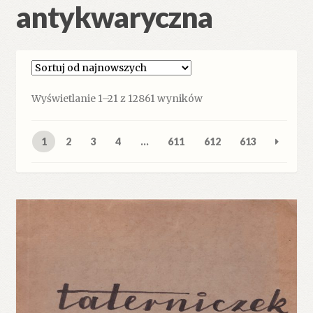
antykwaryczna
Posortowane
Wyświetlanie 1–21 z 12861 wyników
według
najnowszych
1
2
3
4
…
611
612
613