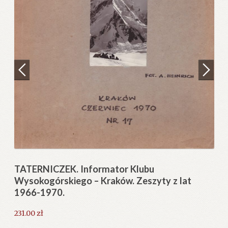
Regulamin
Zamówienie
Blog
N
Pi
Help in English
12
TATERNICZEK. Informator Klubu
Wysokogórskiego – Kraków. Zeszyty z lat
1966-1970.
231.00
zł