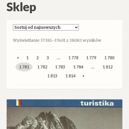
Sklep
Posortowane
Wyświetlanie 37381–37401 z 38083 wyników
według
najnowszych
1
2
3
…
1 778
1 779
1 780
1 781
1 782
1 783
1 784
…
1 812
1 813
1 814