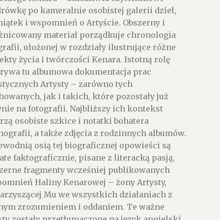
rówkę po kameralnie osobistej galerii dzieł,
iątek i wspomnień o Artyście. Obszerny i
żnicowany materiał porządkuje chronologia
grafii, ułożonej w rozdziały ilustrujące różne
ekty życia i twórczości Kenara. Istotną rolę
rywa tu albumowa dokumentacja prac
stycznych Artysty – zarówno tych
howanych, jak i takich, które pozostały już
ynie na fotografii. Najbliższy ich kontekst
rzą osobiste szkice i notatki bohatera
ografii, a także zdjęcia z rodzinnych albumów.
ewodnią osią tej biograficznej opowieści są
ate faktograficznie, pisane z literacką pasją,
zerne fragmenty wcześniej publikowanych
omnień Haliny Kenarowej – żony Artysty,
arzyszącej Mu we wszystkich działaniach z
nym zrozumieniem i oddaniem. Te ważne
sty zostały przetłumaczone na język angielski.