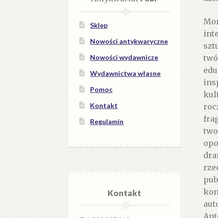
Mon
Sklep
int
Nowości antykwaryczne
szt
twó
Nowości wydawnicze
edu
Wydawnictwa własne
ins
Pomoc
kul
Kontakt
roc
fra
Regulamin
two
opo
dra
rze
pub
kon
Kontakt
aut
Ant