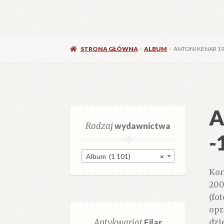
STRONA GŁÓWNA
ALBUM
ANTONI KENAR 19
A
Rodzaj
wydawnictwa
-
Album (1 101)
×
Kon
200
(fo
opr
Antykwariat
Filar
dzie