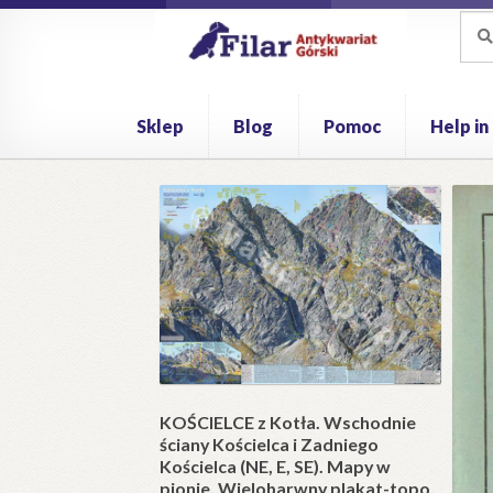
Przejdź
Przejdź
Szuk
Szuk
do
do
nawigacji
treści
Sklep
Blog
Pomoc
Help in
Strona główna
Kontakt
Koszyk
Moje konto
P
KOŚCIELCE z Kotła. Wschodnie
ściana czołowa
ściany Kościelca i Zadniego
ra). Żabi Mnich od
Kościelca (NE, E, SE). Mapy w
w pionie. Dwa
pionie. Wielobarwny plakat-topo.
akaty-topo