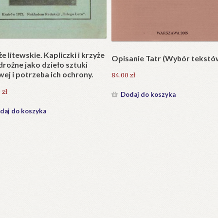
e litewskie. Kapliczki i krzyże
Opisanie Tatr (Wybór tekstó
drożne jako dzieło sztuki
ej i potrzeba ich ochrony.
84.00
zł
0
zł
Dodaj do koszyka
daj do koszyka