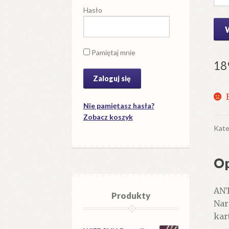
Hasło
Pamiętaj mnie
18
Nie pamiętasz hasła?
Zobacz koszyk
Kate
Op
ANT
Produkty
Nar
kar