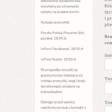
zamówione wydawnictwa
Ksi
wysyłamy po otrzymaniu
życ
wpłaty na podane konto.
i p
Rodzaje przesyłek:
pla
Poczta Polska Priorytet (list,
Bra
paczka): 18,90 zł.
cen
InPost Paczkomat: 18,90 zł
Imi
InPost Kurier: 18,90 zł
W przypadku
wysyłki
za
granicę
koszty (zależące od
Twó
rodzaju przesyłki, wagi i kraju
docelowego) ustalane są
indywidualnie.
Dlatego przed wpłatą
Te
należności proszę o kontakt z