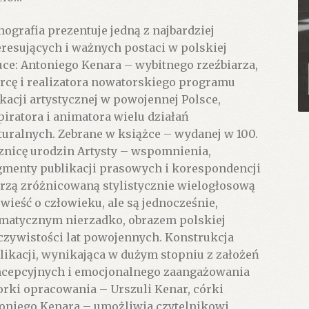
ografia prezentuje jedną z najbardziej
eresujących i ważnych postaci w polskiej
uce: Antoniego Kenara – wybitnego rzeźbiarza,
rcę i realizatora nowatorskiego programu
kacji artystycznej w powojennej Polsce,
piratora i animatora wielu działań
turalnych. Zebrane w książce – wydanej w 100.
znicę urodzin Artysty – wspomnienia,
gmenty publikacji prasowych i korespondencji
rzą zróżnicowaną stylistycznie wielogłosową
wieść o człowieku, ale są jednocześnie,
matycznym nierzadko, obrazem polskiej
czywistości lat powojennych. Konstrukcja
likacji, wynikająca w dużym stopniu z założeń
cepcyjnych i emocjonalnego zaangażowania
orki opracowania – Urszuli Kenar, córki
oniego Kenara – umożliwia czytelnikowi