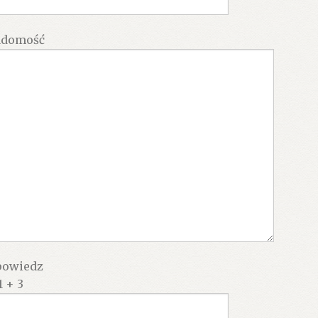
adomość
owiedz
1 + 3