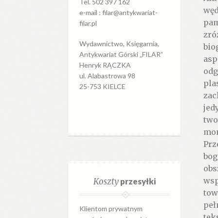
Tel. 502 397 162
węd
e-mail : filar@antykwariat-
pam
filar.pl
zró
Wydawnictwo, Księgarnia,
bio
Antykwariat Górski „FILAR”
asp
Henryk RĄCZKA
odg
ul. Alabastrowa 98
pla
25-753 KIELCE
zac
jed
two
mon
Prz
bog
obs
wsp
Koszty
przesyłki
tow
peł
Klientom prywatnym
tek