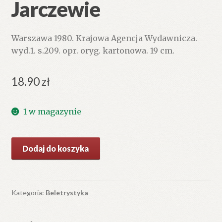
Jarczewie
Warszawa 1980. Krajowa Agencja Wydawnicza.
wyd.1. s.209. opr. oryg. kartonowa. 19 cm.
18.90
zł
1 w magazynie
ilość
Dodaj do koszyka
Awantury
pana
na
Jarczewie
Kategoria:
Beletrystyka