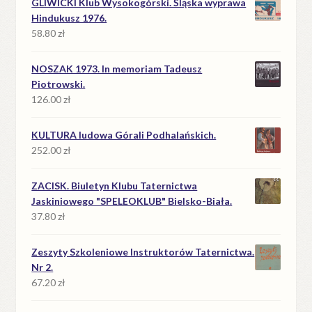
GLIWICKI Klub Wysokogórski. Śląska wyprawa
39.90 zł.
18.90 zł.
Hindukusz 1976.
58.80
zł
NOSZAK 1973. In memoriam Tadeusz
Piotrowski.
126.00
zł
KULTURA ludowa Górali Podhalańskich.
252.00
zł
ZACISK. Biuletyn Klubu Taternictwa
Jaskiniowego "SPELEOKLUB" Bielsko-Biała.
37.80
zł
Zeszyty Szkoleniowe Instruktorów Taternictwa.
Nr 2.
67.20
zł