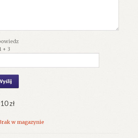
owiedz
1 + 3
.10
zł
Brak w magazynie