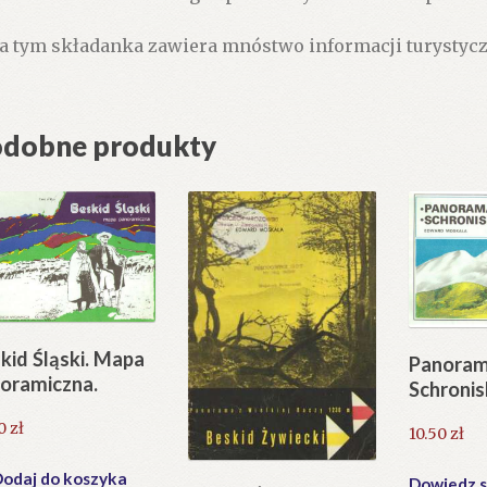
a tym składanka zawiera mnóstwo informacji turystyc
dobne produkty
kid Śląski. Mapa
Panoram
oramiczna.
Schroni
60
zł
10.50
zł
odaj do koszyka
Dowiedz s