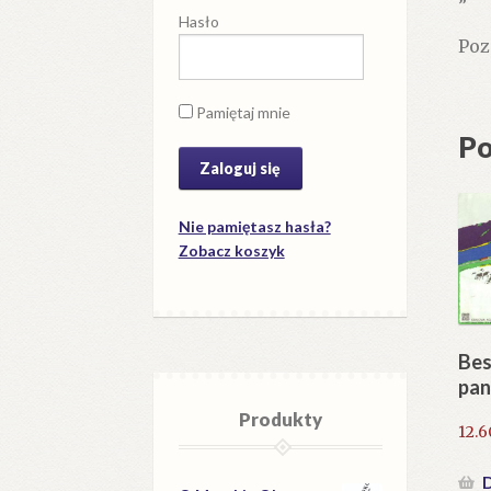
Hasło
Poz
Pamiętaj mnie
Po
Nie pamiętasz hasła?
Zobacz koszyk
Bes
pan
Produkty
12.
D