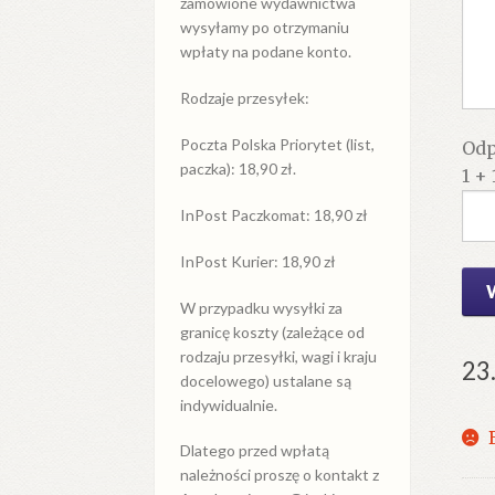
zamówione wydawnictwa
wysyłamy po otrzymaniu
wpłaty na podane konto.
Rodzaje przesyłek:
Poczta Polska Priorytet (list,
Odp
paczka): 18,90 zł.
1 + 
InPost Paczkomat: 18,90 zł
InPost Kurier: 18,90 zł
W przypadku
wysyłki
za
granicę
koszty (zależące od
rodzaju przesyłki, wagi i kraju
23
docelowego) ustalane są
indywidualnie.
Dlatego przed wpłatą
należności proszę o kontakt z