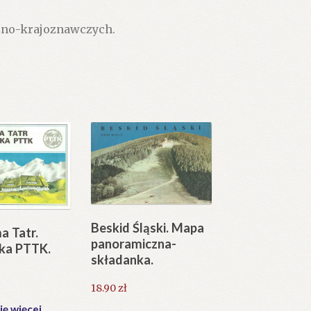
zno-krajoznawczych.
Beskid Śląski. Mapa
a Tatr.
panoramiczna-
ska PTTK.
składanka.
18.90
zł
ię więcej