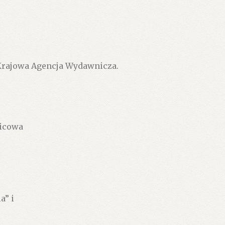
 Krajowa Agencja Wydawnicza.
kicowa
a” i