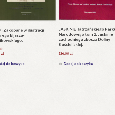
Plakat w wersji składanej.
plet składany). Wydanie
.
25.20
zł
zł
Dodaj do koszyka
daj do koszyka