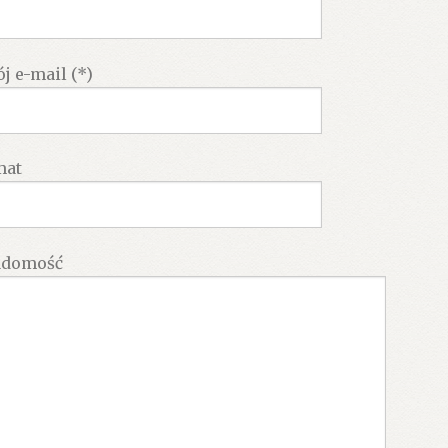
j e-mail (*)
mat
adomość