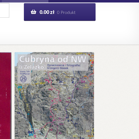
0.00
zł
0 Produkt
g
Help in English
ie
opo.