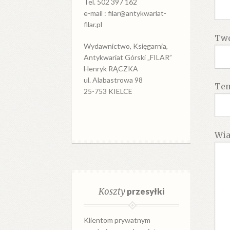
Tel. 502 397 162
e-mail : filar@antykwariat-
filar.pl
Twó
Wydawnictwo, Księgarnia,
Antykwariat Górski „FILAR”
Henryk RĄCZKA
ul. Alabastrowa 98
Te
25-753 KIELCE
Wi
Koszty
przesyłki
Klientom prywatnym