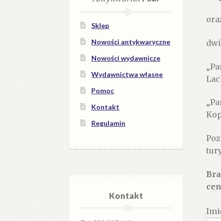
ora
Sklep
Nowości antykwaryczne
dwi
Nowości wydawnicze
„Pa
Wydawnictwa własne
Lac
Pomoc
„Pa
Kontakt
Kop
Regulamin
Poz
tur
Bra
cen
Kontakt
Imi