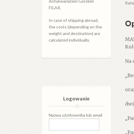
Antykwariatem Górskim
Kate
FILAR.
In case of shipping abroad,
Op
the costs (depending on the
weight and destination) are
MAL
calculated individually.
Kol
Na 
„Be
ora
Logowanie
dwi
Nazwa użytkownika lub email
„Pa
„Pa