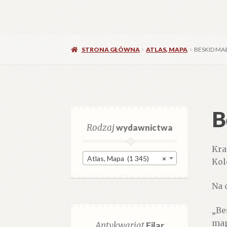
STRONA GŁÓWNA
ATLAS, MAPA
BESKID MA
B
Rodzaj
wydawnictwa
Kra
Atlas, Mapa (1 345)
×
Kol
Na 
„Be
map
Antykwariat
Filar