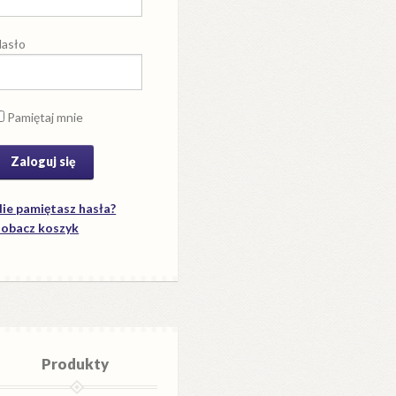
asło
Pamiętaj mnie
ie pamiętasz hasła?
obacz koszyk
Produkty