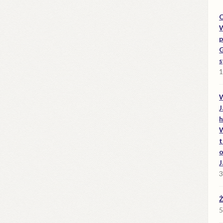
O
W
p
G
s
1
W
J
h
W
t
o
J
3
Ż
5