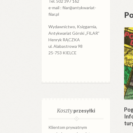
Tel. 502 397 162
e-mail : filar@antykwariat-
Po
filar.pl
Wydawnictwo, Księgarnia,
Antykwariat Górski „FILAR”
Henryk RĄCZKA
ul. Alabastrowa 98
25-753 KIELCE
Pog
Koszty
przesyłki
Inf
tur
Klientom prywatnym