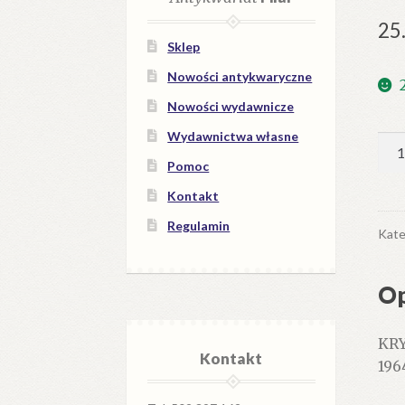
25
Sklep
Nowości antykwaryczne
Nowości wydawnicze
Wydawnictwa własne
iloś
Bes
Pomoc
Ślą
Kontakt
Żyw
Regulamin
Mał
Kate
i
Śre
Op
(czę
zac
KRY
Kontakt
1964