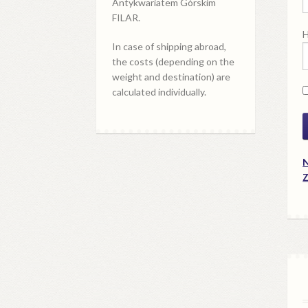
Antykwariatem Górskim
FILAR.
H
In case of shipping abroad,
the costs (depending on the
weight and destination) are
calculated individually.
N
Z