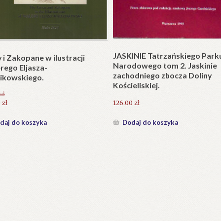
Plakat w wersji składanej.
plet składany). Wydanie
.
25.20
zł
zł
Dodaj do koszyka
daj do koszyka