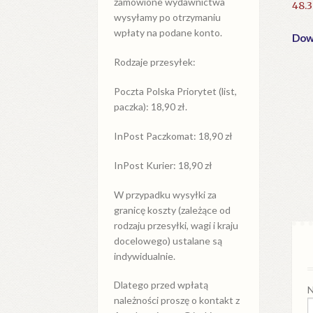
zamówione wydawnictwa
48.
wysyłamy po otrzymaniu
wpłaty na podane konto.
Dowi
Rodzaje przesyłek:
Poczta Polska Priorytet (list,
paczka): 18,90 zł.
InPost Paczkomat: 18,90 zł
InPost Kurier: 18,90 zł
W przypadku
wysyłki
za
granicę
koszty (zależące od
rodzaju przesyłki, wagi i kraju
docelowego) ustalane są
indywidualnie.
Dlatego przed wpłatą
N
należności proszę o kontakt z