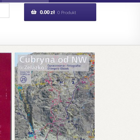
0.00
zł
0 Produkt
g
Help in English
ie
opo.