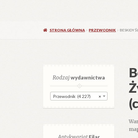
STRONA GŁÓWNA
PRZEWODNIK
BESKIDY Ś
B
Rodzaj
wydawnictwa
Ż
Przewodnik (4 227)
×
(
War
map
Antykwariat
Filar