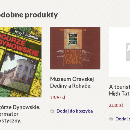
dobne produkty
Muzeum Oravskej
Dediny a Rohače.
A touris
High Tat
39.90
zł
23.10
zł
órze Dynowskie.
Dodaj do koszyka
ormator
Dodaj 
ystyczny.