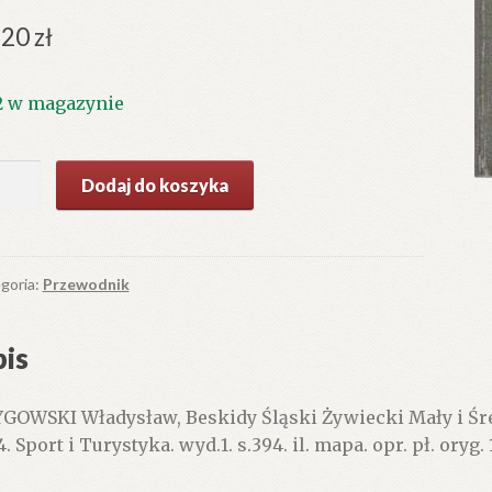
.20
zł
2 w magazynie
ć
Dodaj do koszyka
kidy
ski
iecki
y
goria:
Przewodnik
dni
is
ść
hodnia).
GOWSKI Władysław, Beskidy Śląski Żywiecki Mały i Śre
. Sport i Turystyka. wyd.1. s.394. il. mapa. opr. pł. oryg.