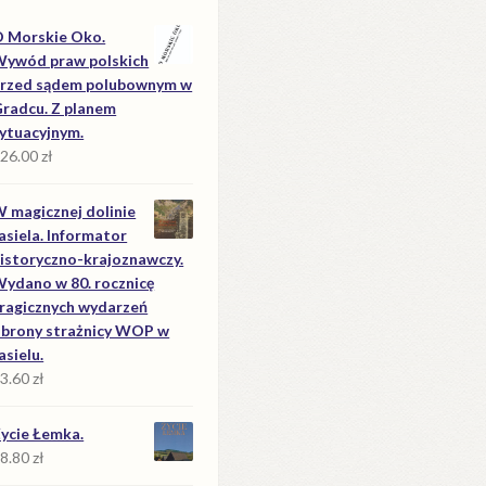
 Morskie Oko.
ywód praw polskich
rzed sądem polubownym w
radcu. Z planem
ytuacyjnym.
26.00
zł
 magicznej dolinie
asiela. Informator
istoryczno-krajoznawczy.
ydano w 80. rocznicę
ragicznych wydarzeń
brony strażnicy WOP w
asielu.
3.60
zł
ycie Łemka.
8.80
zł