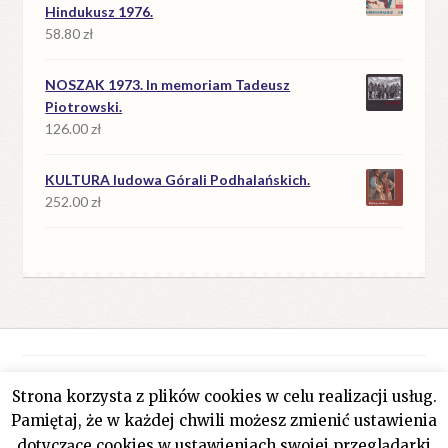
39.90 zł.
18.90 zł.
Hindukusz 1976.
58.80
zł
NOSZAK 1973. In memoriam Tadeusz
Piotrowski.
126.00
zł
KULTURA ludowa Górali Podhalańskich.
252.00
zł
Strona korzysta z plików cookies w celu realizacji usług.
© Antykwariat Filar 2026
Pamiętaj, że w każdej chwili możesz zmienić ustawienia
Polityka prywatności
Stworzone z WooCommerce
.
dotyczące cookies w ustawieniach swojej przeglądarki