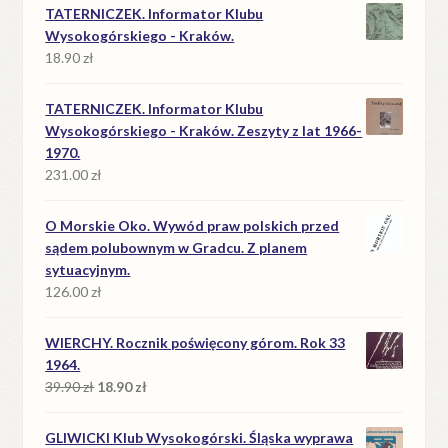
TATERNICZEK. Informator Klubu
Wysokogórskiego - Kraków.
18.90
zł
TATERNICZEK. Informator Klubu
Wysokogórskiego - Kraków. Zeszyty z lat 1966-
1970.
231.00
zł
O Morskie Oko. Wywód praw polskich przed
sądem polubownym w Gradcu. Z planem
sytuacyjnym.
126.00
zł
WIERCHY. Rocznik poświęcony górom. Rok 33
1964.
Pierwotna
Aktualna
39.90
zł
18.90
zł
cena
cena
wynosiła:
wynosi:
GLIWICKI Klub Wysokogórski. Śląska wyprawa