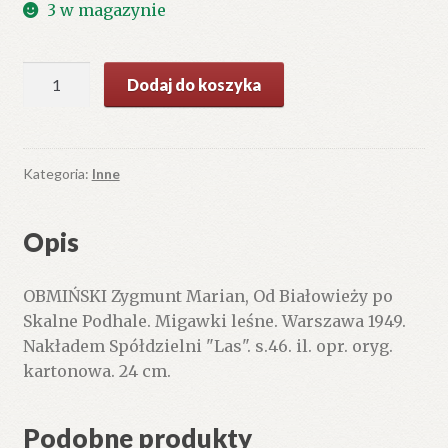
3 w magazynie
ilość
Dodaj do koszyka
Od
Białowieży
po
Skalne
Kategoria:
Inne
Podhale.
Migawki
Opis
leśne
OBMIŃSKI Zygmunt Marian, Od Białowieży po
Skalne Podhale. Migawki leśne. Warszawa 1949.
Nakładem Spółdzielni "Las". s.46. il. opr. oryg.
kartonowa. 24 cm.
Podobne produkty