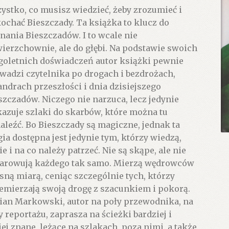
ystko, co musisz wiedzieć, żeby zrozumieć i
ochać Bieszczady. Ta książka to klucz do
nania Bieszczadów. I to wcale nie
ierzchownie, ale do głębi. Na podstawie swoich
goletnich doświadczeń autor książki pewnie
wadzi czytelnika po drogach i bezdrożach,
ndrach przeszłości i dnia dzisiejszego
szczadów. Niczego nie narzuca, lecz jedynie
azuje szlaki do skarbów, które można tu
aleźć. Bo Bieszczady są magiczne, jednak ta
ia dostępna jest jedynie tym, którzy wiedzą,
ie i na co należy patrzeć. Nie są skąpe, ale nie
arowują każdego tak samo. Mierzą wędrowców
sną miarą, ceniąc szczególnie tych, którzy
emierzają swoją drogę z szacunkiem i pokorą.
ian Markowski, autor na poły przewodnika, na
y reportażu, zaprasza na ścieżki bardziej i
ej znane, leżące na szlakach, poza nimi, a także