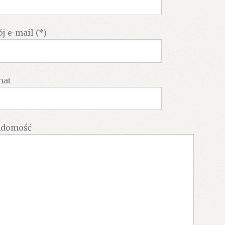
j e-mail (*)
mat
adomość