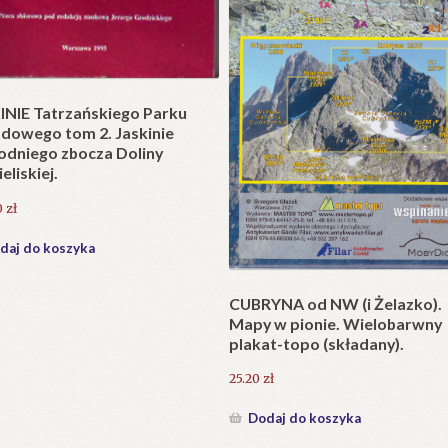
t w wersji składanej.
zł
daj do koszyka
Krzyże litewskie. Kapliczki i k
przydrożne jako dzieło sztuki
ludowej i potrzeba ich ochron
231.00
zł
Dodaj do koszyka