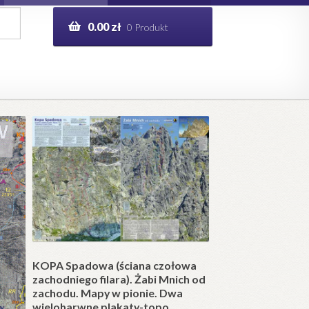
0.00
zł
0 Produkt
g
Help in English