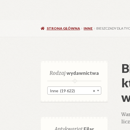
STRONA GŁÓWNA
INNE
BIESZCZADY DLA TY
B
Rodzaj
wydawnictwa
k
Inne (19 622)
×
w
War
lic
Antykwariat
Filar