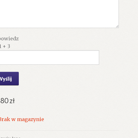
owiedz
1 + 3
.80
zł
Brak w magazynie