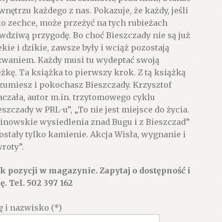
wnętrzu każdego z nas. Pokazuje, że każdy, jeśli
ko zechce, może przeżyć na tych rubieżach
wdziwą przygodę. Bo choć Bieszczady nie są już
ekie i dzikie, zawsze były i wciąż pozostają
waniem. Każdy musi tu wydeptać swoją
eżkę. Ta książka to pierwszy krok. Z tą książką
zumiesz i pokochasz Bieszczady. Krzysztof
aczała, autor m.in. trzytomowego cyklu
eszczady w PRL-u”, „To nie jest miejsce do życia.
linowskie wysiedlenia znad Bugu i z Bieszczad”
Zostały tylko kamienie. Akcja Wisła, wygnanie i
roty”.
k pozycji w magazynie. Zapytaj o dostępność i
ę. Tel. 502 397 162
ę i nazwisko (*)