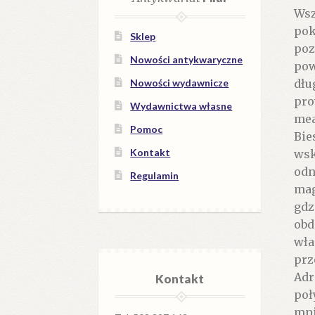
Wsz
pok
Sklep
poz
Nowości antykwaryczne
pow
dłu
Nowości wydawnicze
pro
Wydawnictwa własne
mea
Pomoc
Bie
Kontakt
wsk
odn
Regulamin
mag
gdz
obd
wła
prz
Adr
Kontakt
poł
mni