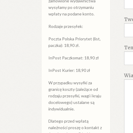
zamówione wydawnictwa
wysyłamy po otrzymaniu
wpłaty na podane konto.
Twó
Rodzaje przesyłek:
Poczta Polska Priorytet (list,
paczka): 18,90 zł.
Te
InPost Paczkomat: 18,90 zł
InPost Kurier: 18,90 zł
Wi
W przypadku
wysyłki
za
granicę
koszty (zależące od
rodzaju przesyłki, wagi i kraju
docelowego) ustalane są
indywidualnie.
Dlatego przed wpłatą
należności proszę o kontakt z