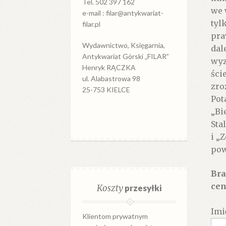
Tel. 502 397 162
we 
e-mail : filar@antykwariat-
tyl
filar.pl
pra
Wydawnictwo, Księgarnia,
dal
Antykwariat Górski „FILAR”
wyz
Henryk RĄCZKA
ści
ul. Alabastrowa 98
zro
25-753 KIELCE
Pot
„Bi
Sta
i „
pow
Bra
cen
Koszty
przesyłki
Imi
Klientom prywatnym