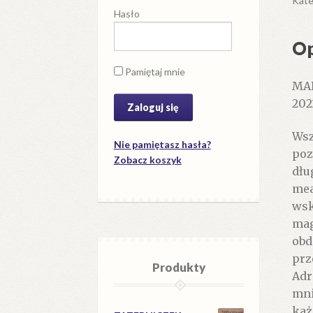
Kate
Hasło
Op
Pamiętaj mnie
MAR
202
Wsz
Nie pamiętasz hasła?
poz
Zobacz koszyk
dłu
mea
wsk
mag
obd
prz
Produkty
Adr
mni
każ