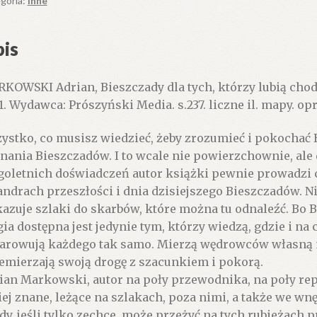
goria:
Inne
is
KOWSKI Adrian, Bieszczady dla tych, którzy lubią ch
1. Wydawca: Prószyński Media. s.237. liczne il. mapy. op
ystko, co musisz wiedzieć, żeby zrozumieć i pokochać B
nania Bieszczadów. I to wcale nie powierzchownie, ale 
goletnich doświadczeń autor książki pewnie prowadzi c
ndrach przeszłości i dnia dzisiejszego Bieszczadów. Ni
azuje szlaki do skarbów, które można tu odnaleźć. Bo B
ia dostępna jest jedynie tym, którzy wiedzą, gdzie i na c
arowują każdego tak samo. Mierzą wędrowców własną mi
emierzają swoją drogę z szacunkiem i pokorą.
ian Markowski, autor na poły przewodnika, na poły repo
ej znane, leżące na szlakach, poza nimi, a także we wnę
dy, jeśli tylko zechce, może przeżyć na tych rubieżach