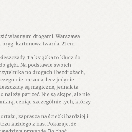
odzić własnymi drogami. Warszawa
r. oryg. kartonowa twarda. 21 cm.
ieszczady. Ta książka to klucz do
do głębi. Na podstawie swoich
zytelnika po drogach i bezdrożach,
czego nie narzuca, lecz jedynie
ieszczady są magiczne, jednak ta
o należy patrzeć. Nie są skąpe, ale nie
arą, ceniąc szczególnie tych, którzy
rtażu, zaprasza na ścieżki bardziej i
trzu każdego z nas. Pokazuje, że
 prawdziwą przygodę. Bo choć