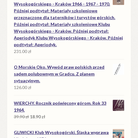
Wysokogórskiego - Kraków 1966 - 1967 - 1970.
Później podtytuł: Materiały szkoleniowe
przeznaczone dla taterników i turystów górskich.
Później podtytuł: Materiały szkoleniowe Klubu
Wysokogórskiego - Kraków. Później podtytuł:
Aperiodyk Klubu Wysokogórskiego - Kraków. Później
podtytuł: Aperiodyk.
231.00
zł
O Morskie Oko. Wywód praw polskich przed
sądem polubownym w Gradcu. Z planem
sytuacyjnym.
126.00
zł
WIERCHY. Rocznik poświęcony górom. Rok 33
1964.
Pierwotna
Aktualna
39.90
zł
18.90
zł
cena
cena
wynosiła:
wynosi:
GLIWICKI Klub Wysokogórski. Śląska wyprawa
39.90 zł.
18.90 zł.