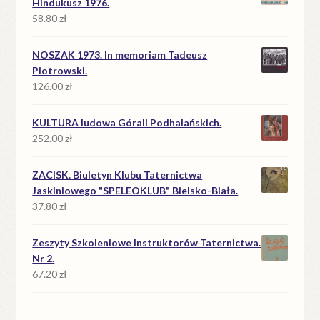
Hindukusz 1976.
58.80
zł
NOSZAK 1973. In memoriam Tadeusz
Piotrowski.
126.00
zł
KULTURA ludowa Górali Podhalańskich.
252.00
zł
ZACISK. Biuletyn Klubu Taternictwa
Jaskiniowego "SPELEOKLUB" Bielsko-Biała.
37.80
zł
Zeszyty Szkoleniowe Instruktorów Taternictwa.
Nr 2.
67.20
zł