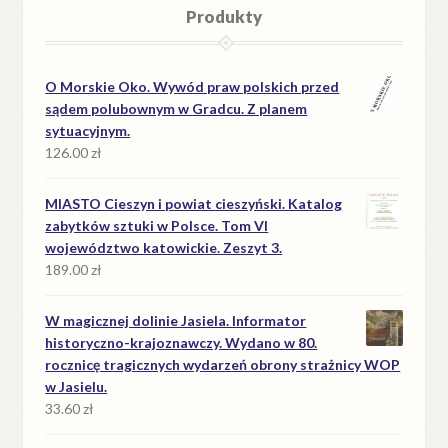
Produkty
O Morskie Oko. Wywód praw polskich przed
sądem polubownym w Gradcu. Z planem
sytuacyjnym.
126.00
zł
MIASTO Cieszyn i powiat cieszyński. Katalog
zabytków sztuki w Polsce. Tom VI
województwo katowickie. Zeszyt 3.
189.00
zł
W magicznej dolinie Jasiela. Informator
historyczno-krajoznawczy. Wydano w 80.
rocznicę tragicznych wydarzeń obrony strażnicy WOP
w Jasielu.
33.60
zł