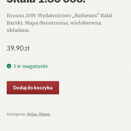
Krosno 2019. Wydawnictwo „Ruthenus” Rafał
Barski. Mapa dwustronna, wielobarwna,
składana.
39.90
zł
1 w magazynie
ilość
Dodaj do koszyka
Bieszczady
Wysokie.
Mapa
turystyczna.
Kategoria:
Atlas, Mapa
Skala
1:30