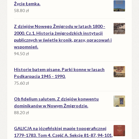
Życie Łemka.
58.80
zł
Z dziejów Nowego Żmigrodu w latach 1800 -
2000. Cz.1. Historia żmigrodzkich instytucji
publicznych w świetle kronik, prasy, opracowań i
wspomnień.
94.50
zł
Historie batem pisane. Parki konne w lasach
Podkarpacia 1945 - 1990.
75.60
zł
Ob fidelium salutem. Z dziejów konwentu
dominikanów w Nowym Żmigrodzie.
88.20
zł
GALICJA na józefińskiej mapie topograficznej
1779-1783. Tom 4. Część A. Sekcje 81-87, 94-101,