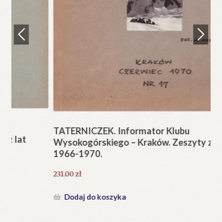
Regulamin
Zamówienie
N
Pi
Blog
12
Help in English
TATERNICZEK. Informator Klubu
Wysokogórskiego – Kraków. Zeszyty z lat
1966-1970.
231.00
zł
Dodaj do koszyka