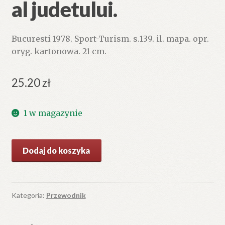
al judetului.
Bucuresti 1978. Sport-Turism. s.139. il. mapa. opr.
oryg. kartonowa. 21 cm.
25.20
zł
1 w magazynie
ilość
Dodaj do koszyka
BUZAU.
Ghid
turistie
al
Kategoria:
Przewodnik
judetului.