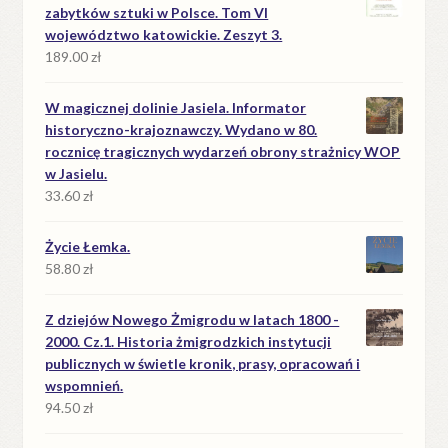
zabytków sztuki w Polsce. Tom VI
województwo katowickie. Zeszyt 3.
189.00
zł
W magicznej dolinie Jasiela. Informator
historyczno-krajoznawczy. Wydano w 80.
rocznicę tragicznych wydarzeń obrony strażnicy WOP
w Jasielu.
33.60
zł
Życie Łemka.
58.80
zł
Z dziejów Nowego Żmigrodu w latach 1800 -
2000. Cz.1. Historia żmigrodzkich instytucji
publicznych w świetle kronik, prasy, opracowań i
wspomnień.
94.50
zł