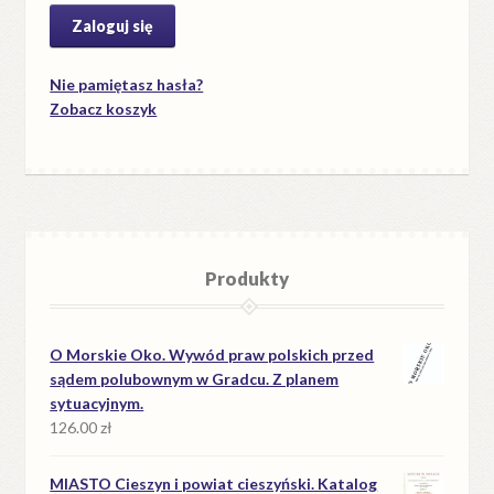
Nie pamiętasz hasła?
Zobacz koszyk
Produkty
O Morskie Oko. Wywód praw polskich przed
sądem polubownym w Gradcu. Z planem
sytuacyjnym.
126.00
zł
MIASTO Cieszyn i powiat cieszyński. Katalog