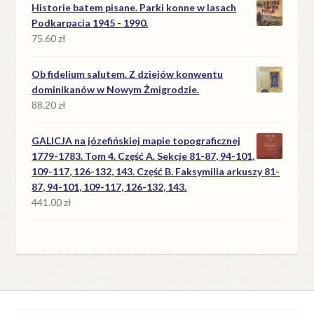
Historie batem pisane. Parki konne w lasach
Podkarpacia 1945 - 1990.
75.60
zł
Ob fidelium salutem. Z dziejów konwentu
dominikanów w Nowym Żmigrodzie.
88.20
zł
GALICJA na józefińskiej mapie topograficznej
1779-1783. Tom 4. Część A. Sekcje 81-87, 94-101,
109-117, 126-132, 143. Część B. Faksymilia arkuszy 81-
87, 94-101, 109-117, 126-132, 143.
441.00
zł