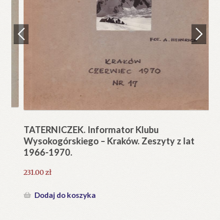
Regulamin
Zamówienie
N
Pi
Blog
12
Help in English
TATERNICZEK. Informator Klubu
Wysokogórskiego – Kraków. Zeszyty z lat
1966-1970.
231.00
zł
Dodaj do koszyka