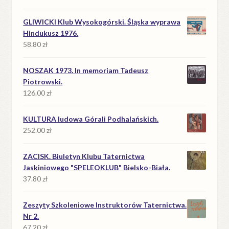
cena
cena
wynosiła:
wynosi:
GLIWICKI Klub Wysokogórski. Śląska wyprawa
39.90 zł.
18.90 zł.
Hindukusz 1976.
58.80
zł
NOSZAK 1973. In memoriam Tadeusz
Piotrowski.
126.00
zł
KULTURA ludowa Górali Podhalańskich.
252.00
zł
ZACISK. Biuletyn Klubu Taternictwa
Jaskiniowego "SPELEOKLUB" Bielsko-Biała.
37.80
zł
Zeszyty Szkoleniowe Instruktorów Taternictwa.
Nr 2.
67.20
zł