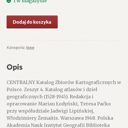
1 w magazynie
ilość
Dodaj do koszyka
CENTRALNY
Katalog
Zbiorów
Kartograficznych
Kategoria:
Inne
w
Polsce
Opis
CENTRALNY Katalog Zbiorów Kartograficznych w
Polsce. Zeszyt 4. Katalog atlasów i dzieł
geograficznych (1528-1945). Redakcja i
opracowanie Marian Łodyński, Teresa Paćko
przy współudziale Jadwigi Lipińskiej,
Włodzimiery Żemaitis. Warszawa 1968. Polska
Akademia Nauk Instytut Geografii Biblioteka