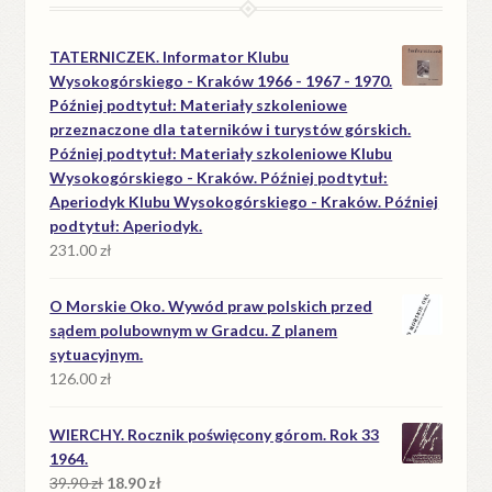
TATERNICZEK. Informator Klubu
Wysokogórskiego - Kraków 1966 - 1967 - 1970.
Później podtytuł: Materiały szkoleniowe
przeznaczone dla taterników i turystów górskich.
Później podtytuł: Materiały szkoleniowe Klubu
Wysokogórskiego - Kraków. Później podtytuł:
Aperiodyk Klubu Wysokogórskiego - Kraków. Później
podtytuł: Aperiodyk.
231.00
zł
O Morskie Oko. Wywód praw polskich przed
sądem polubownym w Gradcu. Z planem
sytuacyjnym.
126.00
zł
WIERCHY. Rocznik poświęcony górom. Rok 33
1964.
Pierwotna
Aktualna
39.90
zł
18.90
zł