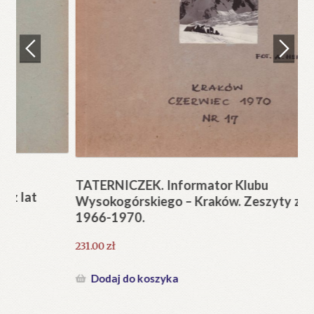
Regulamin
Zamówienie
N
Pi
Blog
12
Help in English
TATERNICZEK. Informator Klubu
Wysokogórskiego – Kraków. Zeszyty z lat
1966-1970.
231.00
zł
Dodaj do koszyka