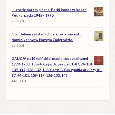
Historie batem pisane. Parki konne w lasach
Podkarpacia 1945 - 1990.
75.60
zł
Ob fidelium salutem. Z dziejów konwentu
dominikanów w Nowym Żmigrodzie.
88.20
zł
GALICJA na józefińskiej mapie topograficznej
1779-1783. Tom 4. Część A. Sekcje 81-87, 94-101,
109-117, 126-132, 143. Część B. Faksymilia arkuszy 81-
87, 94-101, 109-117, 126-132, 143.
441.00
zł