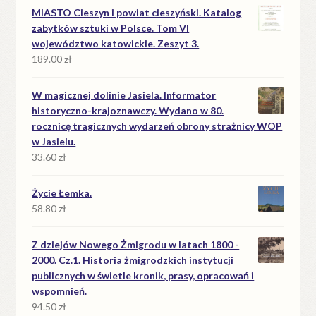
MIASTO Cieszyn i powiat cieszyński. Katalog
zabytków sztuki w Polsce. Tom VI
województwo katowickie. Zeszyt 3.
189.00
zł
W magicznej dolinie Jasiela. Informator
historyczno-krajoznawczy. Wydano w 80.
rocznicę tragicznych wydarzeń obrony strażnicy WOP
w Jasielu.
33.60
zł
Życie Łemka.
58.80
zł
Z dziejów Nowego Żmigrodu w latach 1800 -
2000. Cz.1. Historia żmigrodzkich instytucji
publicznych w świetle kronik, prasy, opracowań i
wspomnień.
94.50
zł