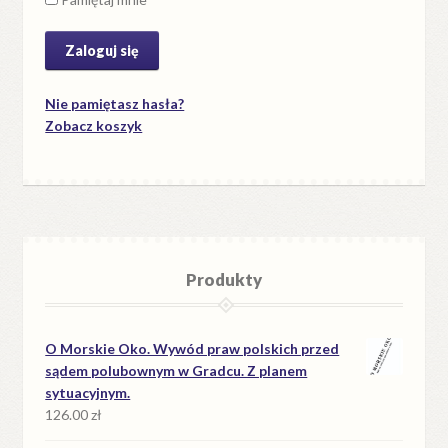
Nie pamiętasz hasła?
Zobacz koszyk
Produkty
O Morskie Oko. Wywód praw polskich przed
sądem polubownym w Gradcu. Z planem
sytuacyjnym.
126.00
zł