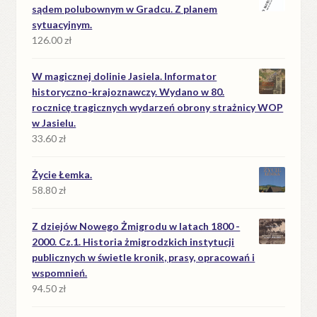
sądem polubownym w Gradcu. Z planem
sytuacyjnym.
126.00
zł
W magicznej dolinie Jasiela. Informator
historyczno-krajoznawczy. Wydano w 80.
rocznicę tragicznych wydarzeń obrony strażnicy WOP
w Jasielu.
33.60
zł
Życie Łemka.
58.80
zł
Z dziejów Nowego Żmigrodu w latach 1800 -
2000. Cz.1. Historia żmigrodzkich instytucji
publicznych w świetle kronik, prasy, opracowań i
wspomnień.
94.50
zł