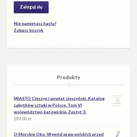
Nie pamiętasz hasła?
Zobacz koszyk
Produkty
MIASTO Cieszyn i powiat cieszyński. Katalog
zabytków sztuki w Polsce. Tom VI
województwo katowickie. Zeszyt 3.
189.00
zł
O Morskie Oko. Wywód praw polskich przed