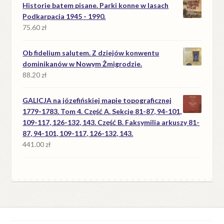
Historie batem pisane. Parki konne w lasach
Podkarpacia 1945 - 1990.
75.60
zł
Ob fidelium salutem. Z dziejów konwentu
dominikanów w Nowym Żmigrodzie.
88.20
zł
GALICJA na józefińskiej mapie topograficznej
1779-1783. Tom 4. Część A. Sekcje 81-87, 94-101,
109-117, 126-132, 143. Część B. Faksymilia arkuszy 81-
87, 94-101, 109-117, 126-132, 143.
441.00
zł