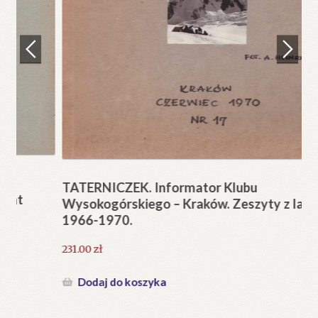
Regulamin
Zamówienie
N
Pi
Blog
12
Help in English
TATERNICZEK. Informator Klubu
Wysokogórskiego – Kraków. Zeszyty z lat
1966-1970.
231.00
zł
Dodaj do koszyka