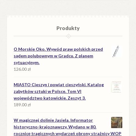
Produkty
O Morskie Oko. Wywód praw polskich przed
sądem polubownym w Gradcu. Z planem
sytuacyjnym.
126.00
zł
MIASTO Cieszyn i powiat cieszyński. Katalog
zabytków sztuki w Polsce. Tom VI
województwo katowickie. Zeszyt 3.
189.00
zł
W magicznej dolinie Jasiela. Informator
historyczno-krajoznawczy. Wydano w 80.
rocznicę tragicznych wydarzeń obrony strażnicy WOP