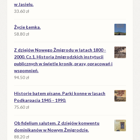
w Jasielu.
33.60
zł
Życie Łemka.
58.80
zł
Z dziejów Nowego Żmigrodu w latach 1800 -
2000. Cz.1. Historia żmigrodzkich instytucji
publicznych w świetle kronik, prasy, opracowań i
wspomnień.
94.50
zł
Historie batem pisane. Parki konne w lasach
Podkarpacia 1945 - 1990.
75.60
zł
Ob fidelium salutem. Z dziejów konwentu
dominikanów w Nowym Żmigrodzie.
88.20
zł