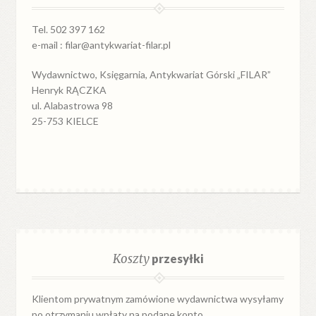
Tel. 502 397 162
e-mail : filar@antykwariat-filar.pl
Wydawnictwo, Księgarnia, Antykwariat Górski „FILAR”
Henryk RĄCZKA
ul. Alabastrowa 98
25-753 KIELCE
Koszty
przesyłki
Klientom prywatnym zamówione wydawnictwa wysyłamy
po otrzymaniu wpłaty na podane konto.