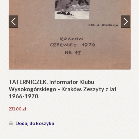
Regulamin
Zamówienie
N
Pi
Blog
12
Help in English
TATERNICZEK. Informator Klubu
Wysokogórskiego – Kraków. Zeszyty z lat
1966-1970.
231.00
zł
Dodaj do koszyka