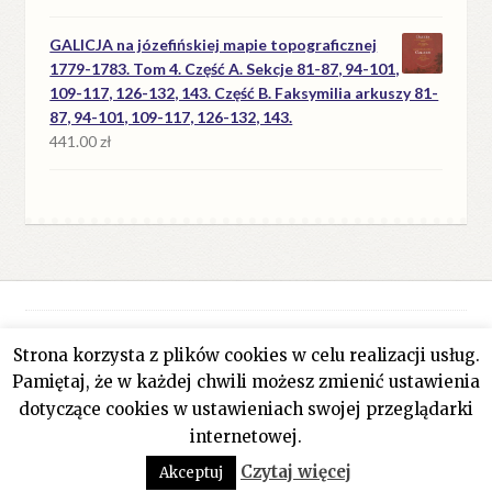
GALICJA na józefińskiej mapie topograficznej
1779-1783. Tom 4. Część A. Sekcje 81-87, 94-101,
109-117, 126-132, 143. Część B. Faksymilia arkuszy 81-
87, 94-101, 109-117, 126-132, 143.
441.00
zł
Strona korzysta z plików cookies w celu realizacji usług.
© Antykwariat Filar 2026
Pamiętaj, że w każdej chwili możesz zmienić ustawienia
Polityka prywatności
Stworzone z WooCommerce
.
dotyczące cookies w ustawieniach swojej przeglądarki
internetowej.
0
Czytaj więcej
Akceptuj
Szukaj:
Szukaj