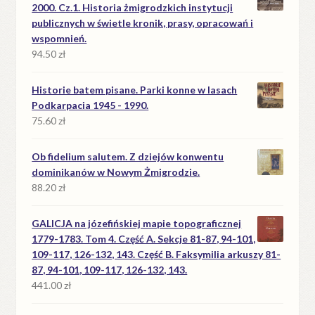
2000. Cz.1. Historia żmigrodzkich instytucji
publicznych w świetle kronik, prasy, opracowań i
wspomnień.
94.50
zł
Historie batem pisane. Parki konne w lasach
Podkarpacia 1945 - 1990.
75.60
zł
Ob fidelium salutem. Z dziejów konwentu
dominikanów w Nowym Żmigrodzie.
88.20
zł
GALICJA na józefińskiej mapie topograficznej
1779-1783. Tom 4. Część A. Sekcje 81-87, 94-101,
109-117, 126-132, 143. Część B. Faksymilia arkuszy 81-
87, 94-101, 109-117, 126-132, 143.
441.00
zł