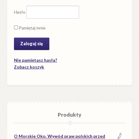
Hasło
Pamiętaj mnie
Nie pamiętasz hasła?
Zobacz koszyk
Produkty
O Morskie Oko. Wywód praw polskich przed