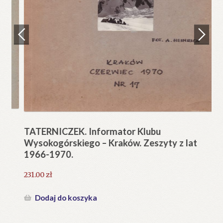
Regulamin
Zamówienie
N
Pi
Blog
12
Help in English
TATERNICZEK. Informator Klubu
Wysokogórskiego – Kraków. Zeszyty z lat
1966-1970.
231.00
zł
Dodaj do koszyka