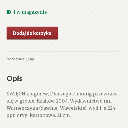
1 w magazynie
ilość
Dodaj do koszyka
Dlaczego
Fleming
przewraca
się
Kategoria:
Inne
w
grobie.
Opis
ŚWIĘCH Zbigniew, Dlaczego Fleming przewraca
się w grobie. Kraków 2004. Wydawnictwo im.
Warneńczyka (dawniej Wawelskie). wyd.1. s.224.
opr. oryg. kartonowa. 21 cm.