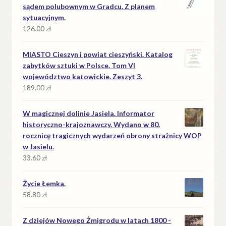
sądem polubownym w Gradcu. Z planem
sytuacyjnym.
126.00
zł
MIASTO Cieszyn i powiat cieszyński. Katalog
zabytków sztuki w Polsce. Tom VI
województwo katowickie. Zeszyt 3.
189.00
zł
W magicznej dolinie Jasiela. Informator
historyczno-krajoznawczy. Wydano w 80.
rocznicę tragicznych wydarzeń obrony strażnicy WOP
w Jasielu.
33.60
zł
Życie Łemka.
58.80
zł
Z dziejów Nowego Żmigrodu w latach 1800 -