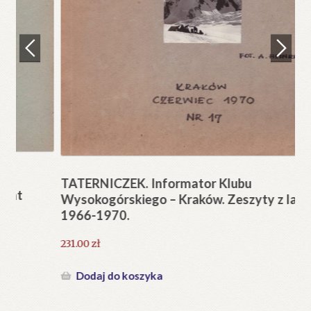
Regulamin
Zamówienie
N
Pi
Blog
12
Help in English
TATERNICZEK. Informator Klubu
Wysokogórskiego – Kraków. Zeszyty z lat
1966-1970.
231.00
zł
Dodaj do koszyka