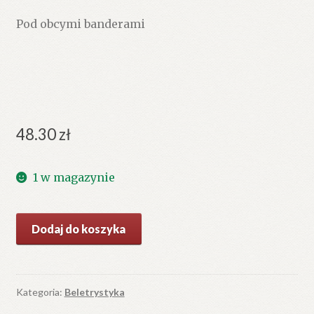
Pod obcymi banderami
48.30
zł
1 w magazynie
ilość
Dodaj do koszyka
Druga
mała
flota.
Kategoria:
Beletrystyka