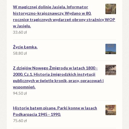
W magicznej dolinie Jasiela. Informator
historyczno-krajoznawczy. Wydano w 80.
rocznicę tragicznych wydarzeń obrony strażnicy WOP
w Jasielu.
33.60
zł
Życie Łemka.
58.80
zł
Z dziejów Nowego Żmigrodu w latach 1800 -
2000. Cz.1. Historia żmigrodzkich instytucji
publicznych w świetle kronik, prasy, opracowań i
wspomnień.
94.50
zł
Historie batem pisane. Parki konne w lasach
Podkarpacia 1945 - 1990.
75.60
zł