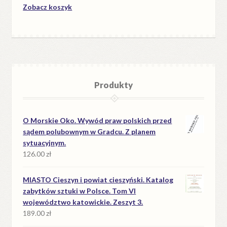
Zobacz koszyk
Produkty
O Morskie Oko. Wywód praw polskich przed
sądem polubownym w Gradcu. Z planem
sytuacyjnym.
126.00
zł
MIASTO Cieszyn i powiat cieszyński. Katalog
zabytków sztuki w Polsce. Tom VI
województwo katowickie. Zeszyt 3.
189.00
zł