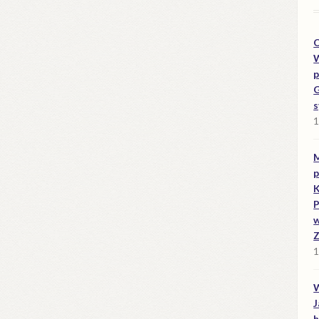
O
W
p
G
s
1
M
p
K
P
w
Z
1
W
J
h