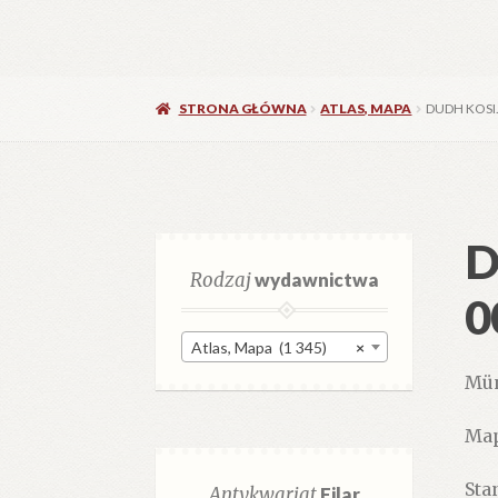
STRONA GŁÓWNA
ATLAS, MAPA
DUDH KOSI.
D
Rodzaj
wydawnictwa
0
Atlas, Mapa (1 345)
×
Mün
Map
Stan
Antykwariat
Filar