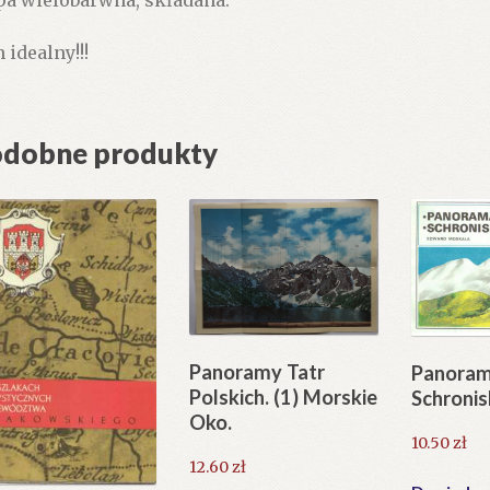
a wielobarwna, składana.
 idealny!!!
dobne produkty
Panoramy Tatr
Panoram
Polskich. (1) Morskie
Schroni
Oko.
10.50
zł
12.60
zł