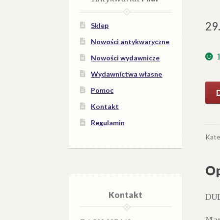
29
Sklep
Nowości antykwaryczne
Nowości wydawnicze
Wydawnictwa własne
iloś
Pomoc
DU
Kontakt
Kos
Regulamin
Ma
1:50
Kate
000
Op
Kontakt
DUD