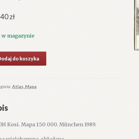
.40
zł
1 w magazynie
ć
Dodaj do koszyka
DH
i.
pa
goria:
Atlas, Mapa
.
is
H Kosi. Mapa 1:50 000. München 1989.