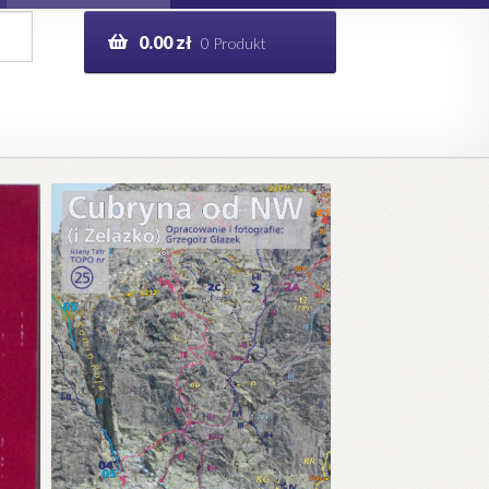
0.00
zł
0 Produkt
g
Help in English
ie
opo.