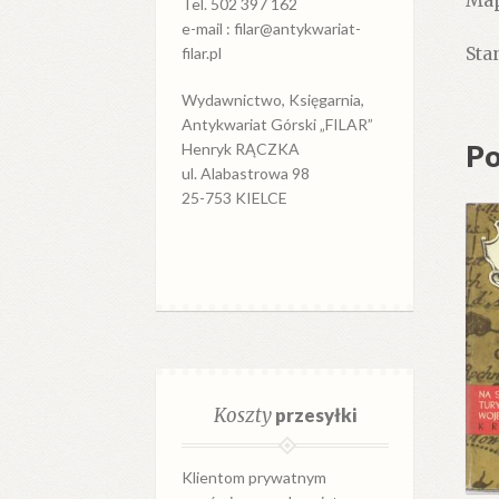
Map
Tel. 502 397 162
e-mail : filar@antykwariat-
Stan
filar.pl
Wydawnictwo, Księgarnia,
Antykwariat Górski „FILAR”
Po
Henryk RĄCZKA
ul. Alabastrowa 98
25-753 KIELCE
Koszty
przesyłki
Klientom prywatnym