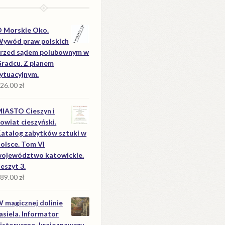
 Morskie Oko.
ywód praw polskich
rzed sądem polubownym w
radcu. Z planem
ytuacyjnym.
26.00
zł
IASTO Cieszyn i
owiat cieszyński.
atalog zabytków sztuki w
olsce. Tom VI
ojewództwo katowickie.
eszyt 3.
89.00
zł
 magicznej dolinie
asiela. Informator
istoryczno-krajoznawczy.