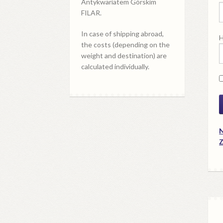
Antykwariatem Górskim
FILAR.
In case of shipping abroad,
H
the costs (depending on the
weight and destination) are
calculated individually.
N
Z