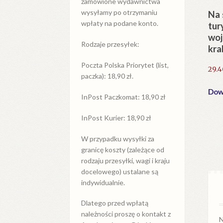
zamówione wydawnictwa
wysyłamy po otrzymaniu
Na 
wpłaty na podane konto.
tur
wo
Rodzaje przesyłek:
kra
Poczta Polska Priorytet (list,
29.
paczka): 18,90 zł.
Dowi
InPost Paczkomat: 18,90 zł
InPost Kurier: 18,90 zł
W przypadku
wysyłki
za
granicę
koszty (zależące od
rodzaju przesyłki, wagi i kraju
docelowego) ustalane są
indywidualnie.
Dlatego przed wpłatą
należności proszę o kontakt z
N