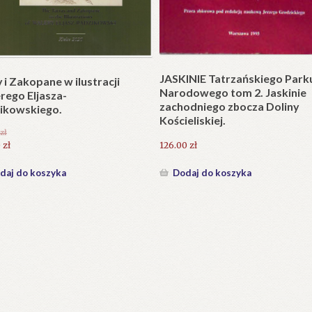
Plakat w wersji składanej.
plet składany). Wydanie
.
25.20
zł
zł
Dodaj do koszyka
daj do koszyka