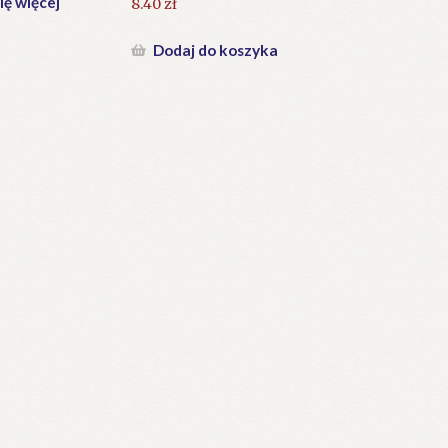
ię więcej
8.40
zł
Dodaj do koszyka