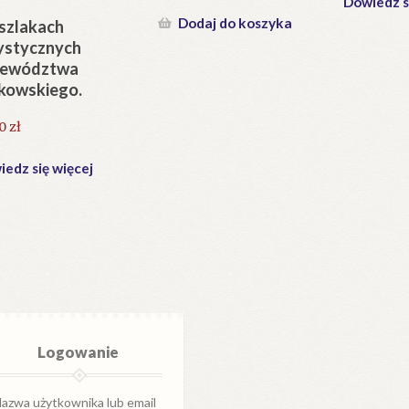
Dowiedz s
Dodaj do koszyka
szlakach
ystycznych
jewództwa
kowskiego.
40
zł
edz się więcej
Logowanie
azwa użytkownika lub email