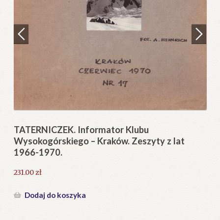
Regulamin
Zamówienie
N
Pi
Blog
12
Help in English
TATERNICZEK. Informator Klubu
Wysokogórskiego – Kraków. Zeszyty z lat
1966-1970.
231.00
zł
Dodaj do koszyka