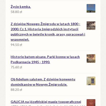
Życie Łemka.
58.80
zł
Z dziejów Nowego Żmigrodu w latach 1800 -
2000. Cz.1. Historia żmigrodzkich instytucji
publicznych w świetle kronik, prasy, opracowań i
wspomnień.
94.50
zł
Historie batem pisane. Parki konne w lasach
Podkarpacia 1945 - 1990.
75.60
zł
Ob fidelium salutem. Z dziejów konwentu
dominikanów w Nowym Żmigrodzie.
88.20
zł
GALICJA na józefińskiej mapie topograficznej