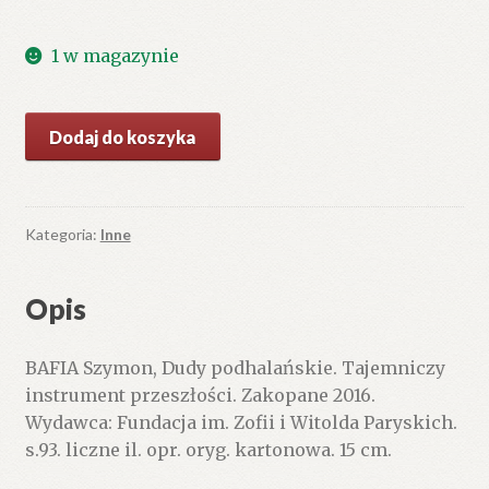
1 w magazynie
ilość
Dodaj do koszyka
Dudy
podhalańskie.
Tajemniczy
instrument
Kategoria:
Inne
przeszłości
Opis
BAFIA Szymon, Dudy podhalańskie. Tajemniczy
instrument przeszłości. Zakopane 2016.
Wydawca: Fundacja im. Zofii i Witolda Paryskich.
s.93. liczne il. opr. oryg. kartonowa. 15 cm.