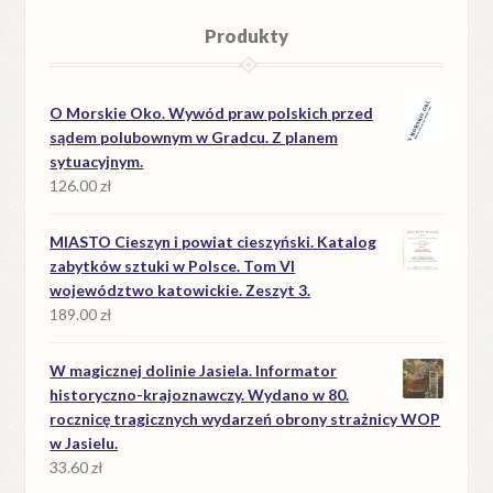
Produkty
O Morskie Oko. Wywód praw polskich przed
sądem polubownym w Gradcu. Z planem
sytuacyjnym.
126.00
zł
MIASTO Cieszyn i powiat cieszyński. Katalog
zabytków sztuki w Polsce. Tom VI
województwo katowickie. Zeszyt 3.
189.00
zł
W magicznej dolinie Jasiela. Informator
historyczno-krajoznawczy. Wydano w 80.
rocznicę tragicznych wydarzeń obrony strażnicy WOP
w Jasielu.
33.60
zł