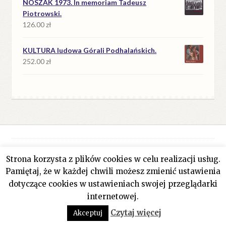
NOSZAK 1973. In memoriam Tadeusz
Piotrowski.
126.00
zł
KULTURA ludowa Górali Podhalańskich.
252.00
zł
Strona korzysta z plików cookies w celu realizacji usług.
© Antykwariat Filar 2026
Pamiętaj, że w każdej chwili możesz zmienić ustawienia
Polityka prywatności
Stworzone z WooCommerce
.
dotyczące cookies w ustawieniach swojej przeglądarki
internetowej.
0
Czytaj więcej
Akceptuj
Szukaj:
Szukaj