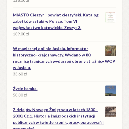
126.00
zł
MIASTO Cieszyn i powiat cieszyński. Katalog
zabytków sztuki w Polsce. Tom VI
województwo katowickie. Zeszyt 3.
189.00
zł
W magicznej dolinie Jasiela. Informator
historyczno-krajoznawczy. Wydano w 80.
rocznicę tragicznych wydarzeń obrony strażnicy WOP
w Jasielu.
33.60
zł
Życie Łemka.
58.80
zł
Z dziejów Nowego Żmigrodu w latach 1800 -
2000. Cz.1. Historia żmigrodzkich instytucji
publicznych w świetle kronik, prasy, opracowań i
wspomnień.