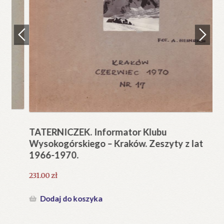
Regulamin
Zamówienie
N
Pi
Blog
12
Help in English
TATERNICZEK. Informator Klubu
Wysokogórskiego – Kraków. Zeszyty z lat
1966-1970.
231.00
zł
Dodaj do koszyka