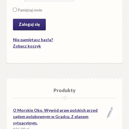
Pamiętaj mnie
Nie pamiętasz hasła?
Zobacz koszyk
Produkty
O Morskie Oko. Wywód praw polskich przed
sądem polubownym w Gradcu. Z planem
sytuacyjnym.