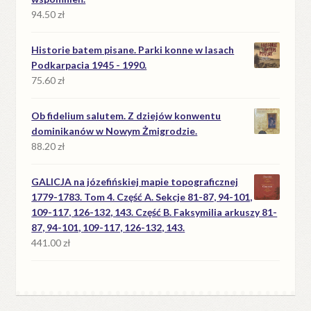
94.50
zł
Historie batem pisane. Parki konne w lasach
Podkarpacia 1945 - 1990.
75.60
zł
Ob fidelium salutem. Z dziejów konwentu
dominikanów w Nowym Żmigrodzie.
88.20
zł
GALICJA na józefińskiej mapie topograficznej
1779-1783. Tom 4. Część A. Sekcje 81-87, 94-101,
109-117, 126-132, 143. Część B. Faksymilia arkuszy 81-
87, 94-101, 109-117, 126-132, 143.
441.00
zł