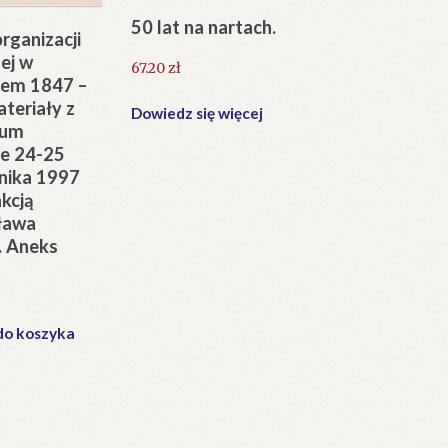
50 lat na nartach.
organizacji
nej w
67.20
zł
em 1847 –
teriały z
Dowiedz się więcej
jum
e 24-25
nika 1997
kcją
ława
. Aneks
do koszyka