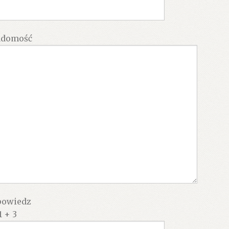
adomość
owiedz
1 + 3