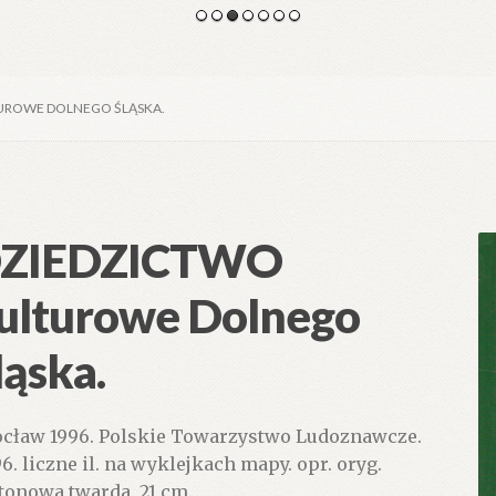
UROWE DOLNEGO ŚLĄSKA.
ZIEDZICTWO
ulturowe Dolnego
ląska.
cław 1996. Polskie Towarzystwo Ludoznawcze.
96. liczne il. na wyklejkach mapy. opr. oryg.
tonowa twarda. 21 cm.