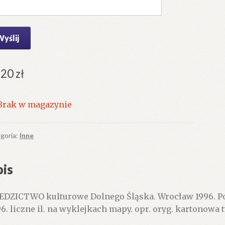
.20
zł
Brak w magazynie
goria:
Inne
is
EDZICTWO kulturowe Dolnego Śląska. Wrocław 1996. P
96. liczne il. na wyklejkach mapy. opr. oryg. kartonowa 