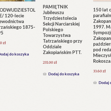
PAMIĘTNIK
150 lat 
TODWUDZIESTOL
Jubileuszu
parafial
E/ 120-lecie
Trzydziestolecia
Zakopan
ewodnictwa
Sekcji Narciarskiej
1997. Ma
rzańskiego 1875-
Polskiego
Sympoz
95
Towarzystwa
Zakopan
Tatrzańskiego przy
30
zł
paździer
Oddziale
pod reda
Zakopiańskim PTT.
odaj do koszyka
Mieczys
Rokosza
231.00
zł
33.60
zł
Dodaj do koszyka
Dodaj 