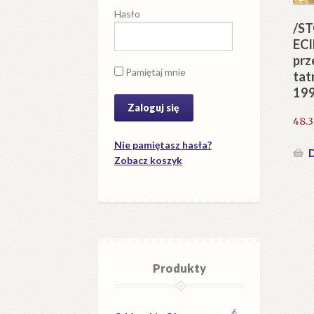
Hasło
/S
ECI
prz
Pamiętaj mnie
tat
19
48.
Nie pamiętasz hasła?
D
Zobacz koszyk
Produkty