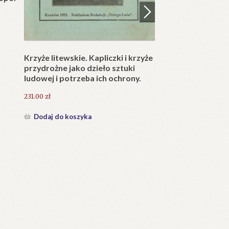
Krzyże litewskie. Kapliczki i krzyże
Opisanie Tatr (W
przydrożne jako dzieło sztuki
ludowej i potrzeba ich ochrony.
84.00
zł
231.00
zł
Dodaj do koszyka
Dodaj do koszyka