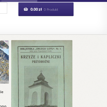
0.00
zł
0 Produkt
g
Help in English
ie
opo.