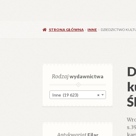
STRONA GŁÓWNA
INNE
DZIEDZICTWO KULT
D
Rodzaj
wydawnictwa
k
Inne (19 623)
×
Ś
Wro
s.3
Antykwariat
Filar
kar