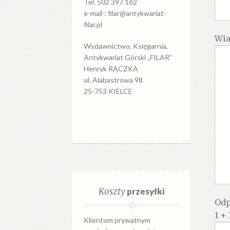
Tel. 502 397 162
e-mail : filar@antykwariat-
filar.pl
Wi
Wydawnictwo, Księgarnia,
Antykwariat Górski „FILAR”
Henryk RĄCZKA
ul. Alabastrowa 98
25-753 KIELCE
Koszty
przesyłki
Odp
1 + 
Klientom prywatnym