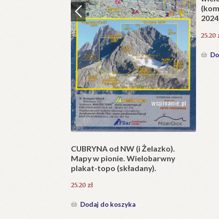
(kom
2024
25.20
ńskiego Parku
Do
 2. Jaskinie
cza Doliny
ka
CUBRYNA od NW (i Żelazko).
Mapy w pionie. Wielobarwny
plakat-topo (składany).
25.20
zł
Dodaj do koszyka