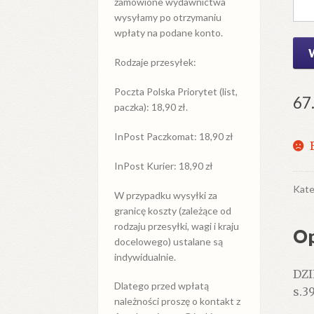
zamówione wydawnictwa
wysyłamy po otrzymaniu
wpłaty na podane konto.
Rodzaje przesyłek:
Poczta Polska Priorytet (list,
67
paczka): 18,90 zł.
InPost Paczkomat: 18,90 zł
InPost Kurier: 18,90 zł
Kate
W przypadku
wysyłki
za
granicę
koszty (zależące od
rodzaju przesyłki, wagi i kraju
Op
docelowego) ustalane są
indywidualnie.
DZI
Dlatego przed wpłatą
s.3
należności proszę o kontakt z