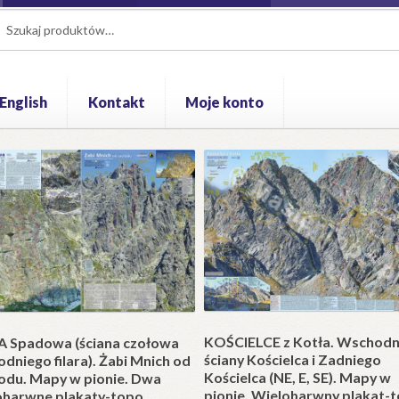
aj:
aj
 English
Kontakt
Moje konto
łatność
Polityka prywatności
Pomoc
Regulamin
Zamówienie
Blo
KOŚCIELCE z Kotła. Wschodn
 Spadowa (ściana czołowa
ściany Kościelca i Zadniego
dniego filara). Żabi Mnich od
Kościelca (NE, E, SE). Mapy w
odu. Mapy w pionie. Dwa
pionie. Wielobarwny plakat-t
obarwne plakaty-topo