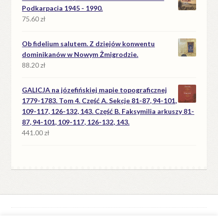
Podkarpacia 1945 - 1990.
75.60
zł
Ob fidelium salutem. Z dziejów konwentu
dominikanów w Nowym Żmigrodzie.
88.20
zł
GALICJA na józefińskiej mapie topograficznej
1779-1783. Tom 4. Część A. Sekcje 81-87, 94-101,
109-117, 126-132, 143. Część B. Faksymilia arkuszy 81-
87, 94-101, 109-117, 126-132, 143.
441.00
zł