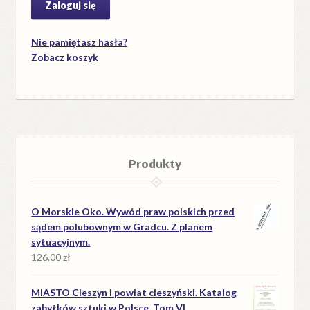
Nie pamiętasz hasła?
Zobacz koszyk
Produkty
O Morskie Oko. Wywód praw polskich przed
sądem polubownym w Gradcu. Z planem
sytuacyjnym.
126.00
zł
MIASTO Cieszyn i powiat cieszyński. Katalog
zabytków sztuki w Polsce. Tom VI