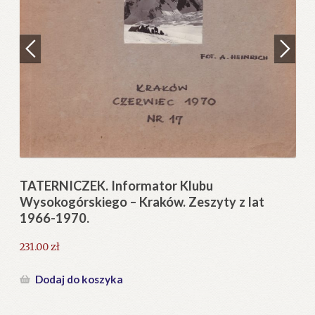
Regulamin
Zamówienie
N
Pi
Blog
12
Help in English
TATERNICZEK. Informator Klubu
Wysokogórskiego – Kraków. Zeszyty z lat
1966-1970.
231.00
zł
Dodaj do koszyka