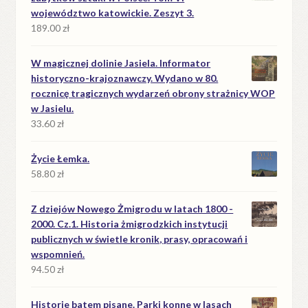
województwo katowickie. Zeszyt 3.
189.00
zł
W magicznej dolinie Jasiela. Informator
historyczno-krajoznawczy. Wydano w 80.
rocznicę tragicznych wydarzeń obrony strażnicy WOP
w Jasielu.
33.60
zł
Życie Łemka.
58.80
zł
Z dziejów Nowego Żmigrodu w latach 1800 -
2000. Cz.1. Historia żmigrodzkich instytucji
publicznych w świetle kronik, prasy, opracowań i
wspomnień.
94.50
zł
Historie batem pisane. Parki konne w lasach