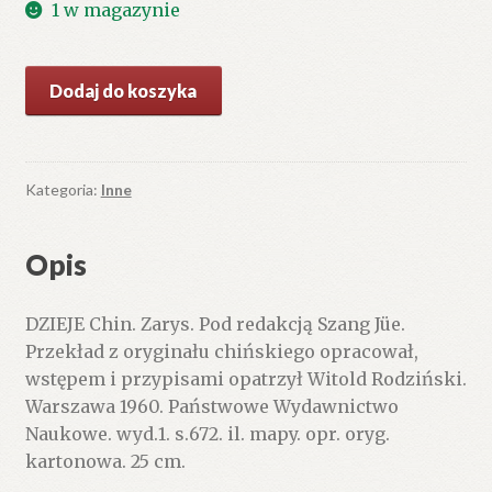
1 w magazynie
ilość
Dodaj do koszyka
DZIEJE
Chin.
Zarys.
Kategoria:
Inne
Opis
DZIEJE Chin. Zarys. Pod redakcją Szang Jüe.
Przekład z oryginału chińskiego opracował,
wstępem i przypisami opatrzył Witold Rodziński.
Warszawa 1960. Państwowe Wydawnictwo
Naukowe. wyd.1. s.672. il. mapy. opr. oryg.
kartonowa. 25 cm.