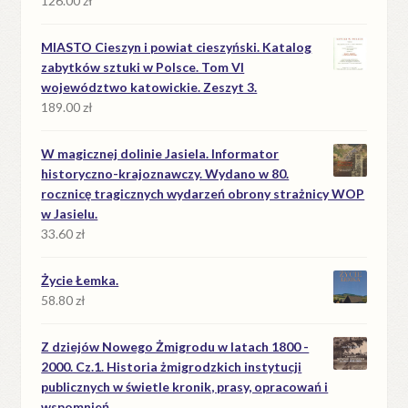
126.00
zł
MIASTO Cieszyn i powiat cieszyński. Katalog
zabytków sztuki w Polsce. Tom VI
województwo katowickie. Zeszyt 3.
189.00
zł
W magicznej dolinie Jasiela. Informator
historyczno-krajoznawczy. Wydano w 80.
rocznicę tragicznych wydarzeń obrony strażnicy WOP
w Jasielu.
33.60
zł
Życie Łemka.
58.80
zł
Z dziejów Nowego Żmigrodu w latach 1800 -
2000. Cz.1. Historia żmigrodzkich instytucji
publicznych w świetle kronik, prasy, opracowań i
wspomnień.