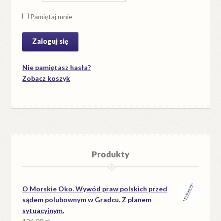
Pamiętaj mnie
Nie pamiętasz hasła?
Zobacz koszyk
Produkty
O Morskie Oko. Wywód praw polskich przed
sądem polubownym w Gradcu. Z planem
sytuacyjnym.