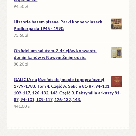
94.50
zł
Historie batem pisane. Parki konne w lasach
Podkarpacia 1945 - 1990.
75.60
zł
Ob fidelium salutem. Z dziejów konwentu
dominikanów w Nowym Żmigrodzie.
88.20
zł
GALICJA na józefińskiej mapie topograficznej
1779-1783. Tom 4. Część A. Sekcje 81-87, 94-101,
109-117, 126-132, 143. Część B. Faksymilia arkuszy 81-
87, 94-101, 109-117, 126-132, 143.
441.00
zł