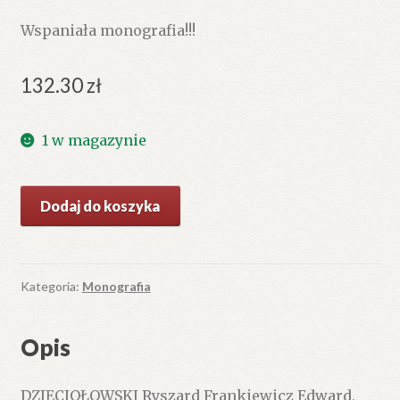
Wspaniała monografia!!!
132.30
zł
1 w magazynie
ilość
Dodaj do koszyka
Dzikie
kaczki.
Monografia
przyrodniczo-
Kategoria:
Monografia
łowiecka.
Opis
DZIĘCIOŁOWSKI Ryszard Frankiewicz Edward,