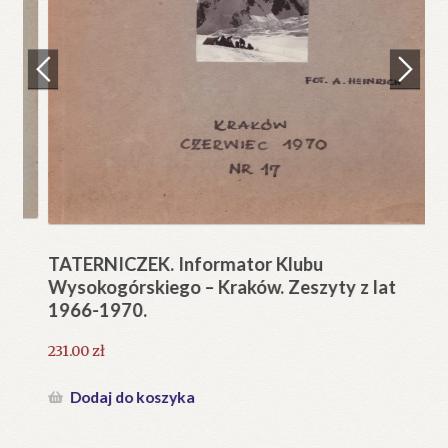
Regulamin
Zamówienie
N
Pi
Blog
12
Help in English
TATERNICZEK. Informator Klubu
Wysokogórskiego – Kraków. Zeszyty z lat
1966-1970.
231.00
zł
Dodaj do koszyka