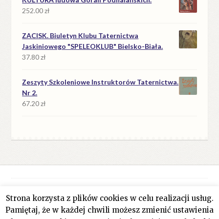
252.00
zł
ZACISK. Biuletyn Klubu Taternictwa
Jaskiniowego "SPELEOKLUB" Bielsko-Biała.
37.80
zł
Zeszyty Szkoleniowe Instruktorów Taternictwa.
Nr 2.
67.20
zł
Strona korzysta z plików cookies w celu realizacji usług.
© Antykwariat Filar 2026
Pamiętaj, że w każdej chwili możesz zmienić ustawienia
Polityka prywatności
Stworzone z WooCommerce
.