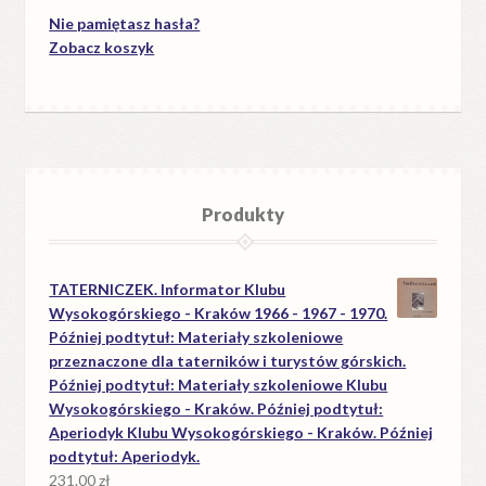
Nie pamiętasz hasła?
Zobacz koszyk
Produkty
TATERNICZEK. Informator Klubu
Wysokogórskiego - Kraków 1966 - 1967 - 1970.
Później podtytuł: Materiały szkoleniowe
przeznaczone dla taterników i turystów górskich.
Później podtytuł: Materiały szkoleniowe Klubu
Wysokogórskiego - Kraków. Później podtytuł:
Aperiodyk Klubu Wysokogórskiego - Kraków. Później
podtytuł: Aperiodyk.
231.00
zł