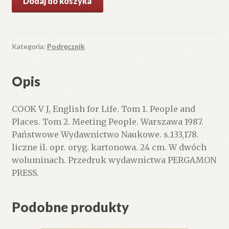
Dodaj do koszyka
English
for
Life.
Tom
Kategoria:
Podręcznik
1.
People
Opis
and
Places.
COOK V J, English for Life. Tom 1. People and
Tom
Places. Tom 2. Meeting People. Warszawa 1987.
2.
Państwowe Wydawnictwo Naukowe. s.133,178.
Meeting
liczne il. opr. oryg. kartonowa. 24 cm. W dwóch
People.
woluminach. Przedruk wydawnictwa PERGAMON
PRESS.
Podobne produkty