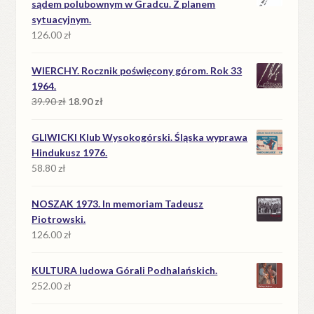
sądem polubownym w Gradcu. Z planem
sytuacyjnym.
126.00
zł
WIERCHY. Rocznik poświęcony górom. Rok 33
1964.
Pierwotna
Aktualna
39.90
zł
18.90
zł
cena
cena
wynosiła:
wynosi:
GLIWICKI Klub Wysokogórski. Śląska wyprawa
39.90 zł.
18.90 zł.
Hindukusz 1976.
58.80
zł
NOSZAK 1973. In memoriam Tadeusz
Piotrowski.
126.00
zł
KULTURA ludowa Górali Podhalańskich.
252.00
zł