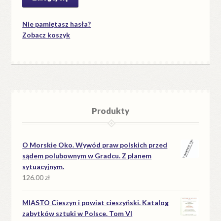
Nie pamiętasz hasła?
Zobacz koszyk
Produkty
O Morskie Oko. Wywód praw polskich przed
sądem polubownym w Gradcu. Z planem
sytuacyjnym.
126.00
zł
MIASTO Cieszyn i powiat cieszyński. Katalog
zabytków sztuki w Polsce. Tom VI