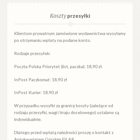
Koszty
przesyłki
Klientom prywatnym zamówione wydawnictwa wysyłamy
po otrzymaniu wpłaty na podane konto.
Rodzaje przesyłek:
Poczta Polska Priorytet (list, paczka): 18,90 zł.
InPost Paczkomat: 18,90 zł
InPost Kurier: 18,90 zł
W przypadku
wysyłki
za
granicę
koszty (zależące od
rodzaju przesyłki, wagi i kraju docelowego) ustalane są
indywidualnie.
Dlatego przed wpłatą należności proszę o kontakt z
Antykwariatem Górskim FILAR.