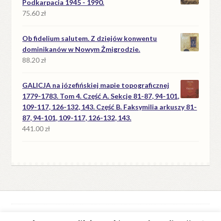
Podkarpacia 1945 - 1990.
75.60
zł
Ob fidelium salutem. Z dziejów konwentu
dominikanów w Nowym Żmigrodzie.
88.20
zł
GALICJA na józefińskiej mapie topograficznej
1779-1783. Tom 4. Część A. Sekcje 81-87, 94-101,
109-117, 126-132, 143. Część B. Faksymilia arkuszy 81-
87, 94-101, 109-117, 126-132, 143.
441.00
zł