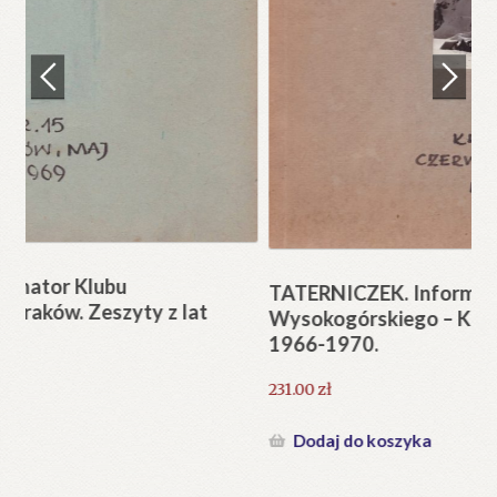
Regulamin
Zamówienie
N
Pi
Blog
12
Help in English
TATERNICZEK. Informator Klubu
Wysokogórskiego – Kraków. Zeszyty z lat
1966-1970.
231.00
zł
Dodaj do koszyka