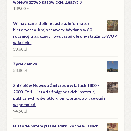
województwo katowickie. Zeszyt 3.
189.00
zł
W magicznej dolinie Jasiela. Informator
historyczno-krajoznawczy. Wydano w 80.
rocznicę tragicznych wydarzeń obrony strażnicy WOP
w Jasielu.
33.60
zł
Życie Łemka.
58.80
zł
Z dziejów Nowego Żmigrodu w latach 1800 -
2000. Cz.1. Historia żmigrodzkich instytucji
publicznych w świetle kronik, prasy, opracowań i
wspomnień.
94.50
zł
Historie batem pisane. Parki konne w lasach