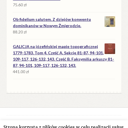
75.60
zł
Ob fidelium salutem. Z dziejów konwentu
dominikanów w Nowym Żmigrodzie.
88.20
zł
GALICJA na józefińskiej mapie topograficznej
1779-1783. Tom 4. Część A. Sekcje 81-87, 94-101,
109-117, 126-132, 143. Część B. Faksymilia arkuszy 81-
87, 94-101, 109-117, 126-132, 143.
441.00
zł
Strona korzysta z plików cookies w celu realizacji usług.