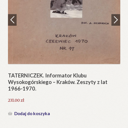
Regulamin
Zamówienie
N
Pi
Blog
12
Help in English
TATERNICZEK. Informator Klubu
Wysokogórskiego – Kraków. Zeszyty z lat
1966-1970.
231.00
zł
Dodaj do koszyka