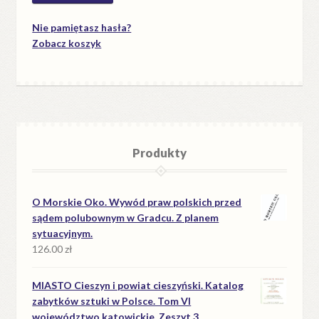
Nie pamiętasz hasła?
Zobacz koszyk
Produkty
O Morskie Oko. Wywód praw polskich przed
sądem polubownym w Gradcu. Z planem
sytuacyjnym.
126.00
zł
MIASTO Cieszyn i powiat cieszyński. Katalog
zabytków sztuki w Polsce. Tom VI
województwo katowickie. Zeszyt 3.