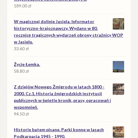
189.00
zł
W magicznej dolinie Jasiela. Informator
historyczno-krajoznawczy. Wydano w 80.
rocznicę tragicznych wydarzeń obrony strażnicy WOP
w Jasielu.
33.60
zł
Życie Łemka.
58.80
zł
Z dziejów Nowego Żmigrodu w latach 1800 -
2000. Cz.1. Historia żmigrodzkich instytucji
publicznych w świetle kronik, prasy, opracowań i
wspomnień.
94.50
zł
Historie batem pisane. Parki konne w lasach
Podkarpacia 1945 - 1990.