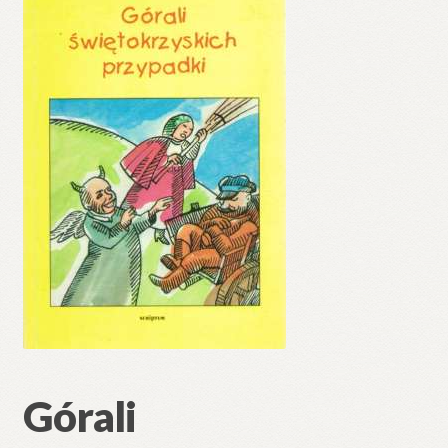
🔍
Górali