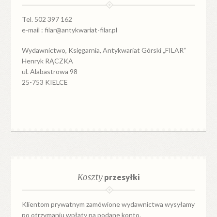
Tel. 502 397 162
e-mail : filar@antykwariat-filar.pl
Wydawnictwo, Księgarnia, Antykwariat Górski „FILAR”
Henryk RĄCZKA
ul. Alabastrowa 98
25-753 KIELCE
Koszty
przesyłki
Klientom prywatnym zamówione wydawnictwa wysyłamy
po otrzymaniu wpłaty na podane konto.