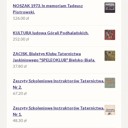
NOSZAK 1973. In memoriam Tadeusz
Piotrowski.
126.00
zł
KULTURA ludowa Górali Podhalańskich.
252.00
zł
ZACISK. Biuletyn Klubu Taternictwa
Jaskiniowego "SPELEOKLUB" Bielsko-Biała.
37.80
zł
Zeszyty Szkoleniowe Instruktorów Taternictwa.
Nr 2.
67.20
zł
Zeszyty Szkoleniowe Instruktorów Taternictwa.
Nr 1.
48.30
zł