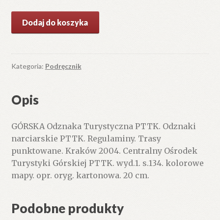
ilość
Dodaj do koszyka
GÓRSKA
Odznaka
Turystyczna
PTTK.
Kategoria:
Podręcznik
Odznaki
narciarskie
Opis
PTTK.
Regulaminy.
GÓRSKA Odznaka Turystyczna PTTK. Odznaki
Trasy
narciarskie PTTK. Regulaminy. Trasy
punktowane.
punktowane. Kraków 2004. Centralny Ośrodek
Turystyki Górskiej PTTK. wyd.1. s.134. kolorowe
mapy. opr. oryg. kartonowa. 20 cm.
Podobne produkty