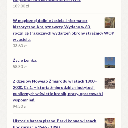
189.00
zł
W magicznej dolinie Jasiela. Informator
historyczno-krajoznawczy. Wydano w 80.
rocznicę tragicznych wydarzeń obrony strażnicy WOP
w Jasielu.
33.60
zł
Życie Łemka.
58.80
zł
Z dziejów Nowego Żmigrodu w latach 1800 -
2000. Cz.1. Historia żmigrodzkich instytucji
publicznych w świetle kronik, prasy, opracowań i
wspomnień.
94.50
zł
Historie batem pisane. Parki konne w lasach
Podkarpacia 1945 - 1990.