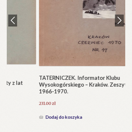
Regulamin
Zamówienie
N
Pi
Blog
12
Help in English
TATERNICZEK. Informator Klubu
Wysokogórskiego – Kraków. Zeszyty z lat
1966-1970.
231.00
zł
Dodaj do koszyka