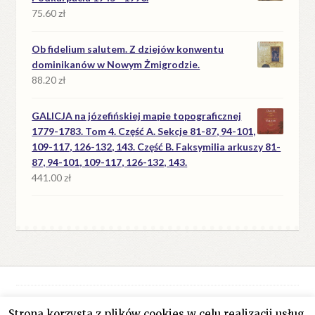
75.60
zł
Ob fidelium salutem. Z dziejów konwentu
dominikanów w Nowym Żmigrodzie.
88.20
zł
GALICJA na józefińskiej mapie topograficznej
1779-1783. Tom 4. Część A. Sekcje 81-87, 94-101,
109-117, 126-132, 143. Część B. Faksymilia arkuszy 81-
87, 94-101, 109-117, 126-132, 143.
441.00
zł
Strona korzysta z plików cookies w celu realizacji usług.