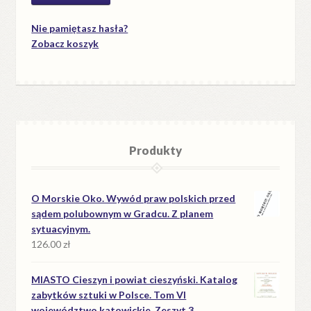
Nie pamiętasz hasła?
Zobacz koszyk
Produkty
O Morskie Oko. Wywód praw polskich przed
sądem polubownym w Gradcu. Z planem
sytuacyjnym.
126.00
zł
MIASTO Cieszyn i powiat cieszyński. Katalog
zabytków sztuki w Polsce. Tom VI
województwo katowickie. Zeszyt 3.