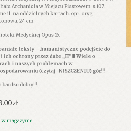
hała Archanioła w Miejscu Piastowem. s.107.
zne il. na oddzielnych kartach. opr. oryg.
tonowa. 24 cm.
lioteki Medyckiej Opus 15.
aniałe teksty – humanistyczne podejście do
 i ich ochrony przez duże „H”!!! Wiele o
rach i naszych problemach w
ospodarowaniu (czytaj- NISZCZENIU) gór!!!
n bardzo dobry!!!
3.00
zł
1 w magazynie