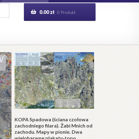
0.00
zł
0 Produkt
g
Help in English