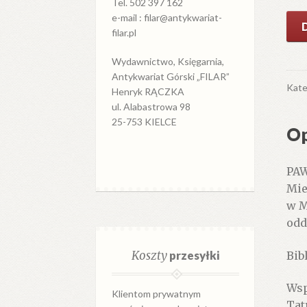
Tel. 502 397 162
e-mail : filar@antykwariat-
iloś
filar.pl
Gór
i
Wydawnictwo, Księgarnia,
czł
Antykwariat Górski „FILAR”
Roz
Kate
Henryk RĄCZKA
z
ul. Alabastrowa 98
his
25-753 KIELCE
Op
kult
PAW
Mie
w M
odd
Koszty
przesyłki
Bib
Wsp
Klientom prywatnym
Tat