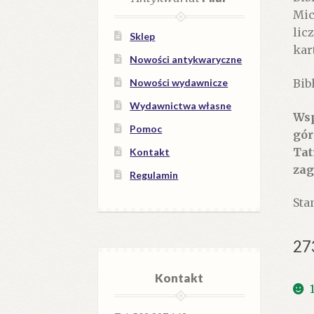
Mic
lic
Sklep
kar
Nowości antykwaryczne
Bib
Nowości wydawnicze
Wydawnictwa własne
Wsp
Pomoc
gór
Tat
Kontakt
zag
Regulamin
Sta
27
Kontakt