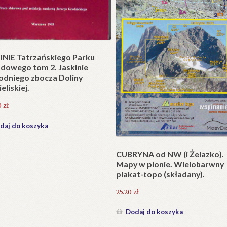
t w wersji składanej.
zł
daj do koszyka
Krzyże litewskie. Kapliczki i k
przydrożne jako dzieło sztuki
ludowej i potrzeba ich ochron
231.00
zł
Dodaj do koszyka