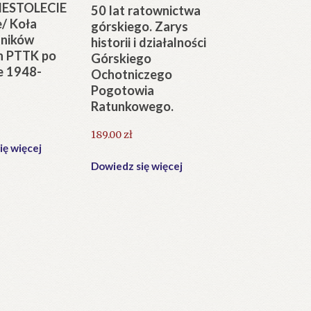
ESTOLECIE
50 lat ratownictwa
e/ Koła
górskiego. Zarys
ników
historii i działalności
ch PTTK po
Górskiego
e 1948-
Ochotniczego
Pogotowia
Ratunkowego.
189.00
zł
ię więcej
Dowiedz się więcej