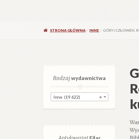
STRONA GŁÓWNA
INNE
GÓRY I CZŁOWIEK. R
G
Rodzaj
wydawnictwa
R
Inne (19 622)
×
k
War
Wyd
Antykwariat
Filar
Bib