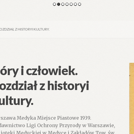
OZDZIAŁ Z HISTORYI KULTURY.
óry i człowiek.
ozdział z historyi
ultury.
szawa Medyka Miejsce Piastowe 1939.
awnictwo Ligi Ochrony Przyrody w Warszawie,
lioteki Medyckiej w Medyce i Zakładów Tow. św.