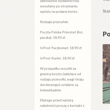
zamówione wydawnictwa
wysyłamy po otrzymaniu
Sta
wpłaty na podane konto.
Rodzaje przesyłek:
Po
Poczta Polska Priorytet (list,
paczka): 18,90 zł.
InPost Paczkomat: 18,90 zł
InPost Kurier: 18,90 zł
W przypadku
wysyłki
za
granicę
koszty (zależące od
rodzaju przesyłki, wagi i kraju
docelowego) ustalane są
indywidualnie.
Dlatego przed wpłatą
należności proszę o kontakt z