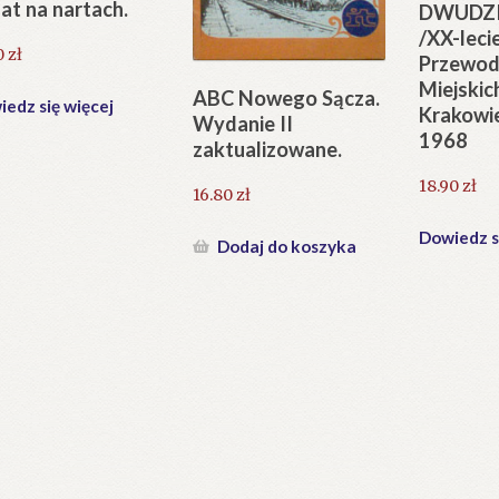
lat na nartach.
DWUDZI
/XX-leci
0
zł
Przewod
Miejski
ABC Nowego Sącza.
edz się więcej
Krakowi
Wydanie II
1968
zaktualizowane.
18.90
zł
16.80
zł
Dowiedz s
Dodaj do koszyka