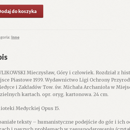
ć
Dodaj do koszyka
y
owiek.
dział
goria:
Inne
toryi
is
ury.
LIKOWSKI Mieczysław, Góry i człowiek. Rozdział z his
jsce Piastowe 1939. Wydawnictwo Ligi Ochrony Przyrod
edyce i Zakładów Tow. św. Michała Archanioła w Miejscu 
zielnych kartach. opr. oryg. kartonowa. 24 cm.
lioteki Medyckiej Opus 15.
aniałe teksty – humanistyczne podejście do gór i ich oc
rach i naszych problemach w zagospodarowaniu (czytaj-