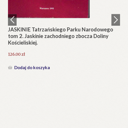
Regulamin
Zamówienie
JASKINIE Tatrzańskiego Parku Narodowego
tom 2. Jaskinie zachodniego zbocza Doliny
Blog
Kościeliskiej.
Help in English
126.00
zł
Dodaj do koszyka
a-