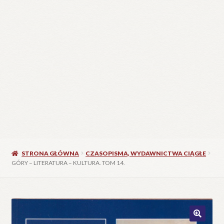
C
W
25
STRONA GŁÓWNA
CZASOPISMA, WYDAWNICTWA CIĄGŁE
GÓRY – LITERATURA – KULTURA. TOM 14.