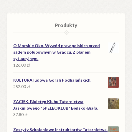
Produkty
O Morskie Oko. Wywód praw polskich przed
sądem polubownym w Gradcu. Z planem
sytuacyjnym.
126.00
zł
KULTURA ludowa Górali Podhalańskich.
252.00
zł
ZACISK. Biuletyn Klubu Taternictwa
Jaskiniowego "SPELEOKLUB" Bielsko-Biała.
37.80
zł
Zeszyty Szkoleniowe Instruktorów Taternictwa.