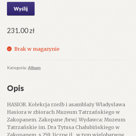
231.00
zł
Brak w magazynie
Kategoria:
Album
Opis
HASIOR. Kolekcja rzeźb i asamblaży Władysława
Hasiora w zbiorach Muzeum Tatrzańskiego w
Zakopanem. Zakopane /brw/. Wydawca: Muzeum
Tatrzańskie im. Dra Tytusa Chałubińskiego w
Zakopanem. s.259. liczne il., w tym wielobarwne.