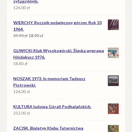
sytuacyjnym.
126.00
zł
WIERCHY. Rocznik poświęcony górom. Rok 33
1964.
Pierwotna
Aktualna
39.90
zł
18.90
zł
cena
cena
wynosiła:
wynosi:
GLIWICKI Klub Wysokogórski. Śląska wyprawa
39.90 zł.
18.90 zł.
Hindukusz 1976.
58.80
zł
NOSZAK 1973. In memoriam Tadeusz
Piotrowski.
126.00
zł
KULTURA ludowa Górali Podhalańskich.
252.00
zł
ZACISK. Biuletyn Klubu Taternictwa