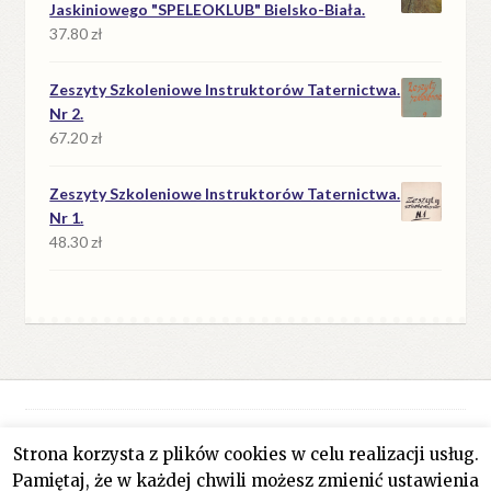
Jaskiniowego "SPELEOKLUB" Bielsko-Biała.
37.80
zł
Zeszyty Szkoleniowe Instruktorów Taternictwa.
Nr 2.
67.20
zł
Zeszyty Szkoleniowe Instruktorów Taternictwa.
Nr 1.
48.30
zł
Strona korzysta z plików cookies w celu realizacji usług.
© Antykwariat Filar 2026
Pamiętaj, że w każdej chwili możesz zmienić ustawienia
Polityka prywatności
Stworzone z WooCommerce
.