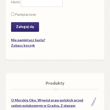
Hasło
Pamiętaj mnie
Nie pamiętasz hasła?
Zobacz koszyk
Produkty
O Morskie Oko. Wywód praw polskich przed
sądem polubownym w Gradcu. Z planem