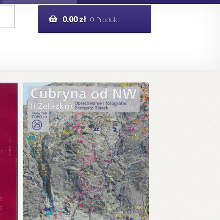
0.00
zł
0 Produkt
g
Help in English
ie
opo.