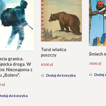
Turul władca
Śmiech n
puszczy
ecia granica.
39.90
zł
jnicka droga. W
63.00
zł
ni. Nieznajoma z
Dodaj 
u „Bolero”.
Dodaj do koszyka
0
zł
odaj do koszyka