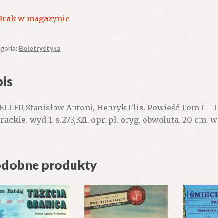
Brak w magazynie
goria:
Beletrystyka
is
LLER Stanisław Antoni, Henryk Flis. Powieść Tom I – 
erackie. wyd.1. s.273,321. opr. pł. oryg. obwoluta. 20 cm
dobne produkty