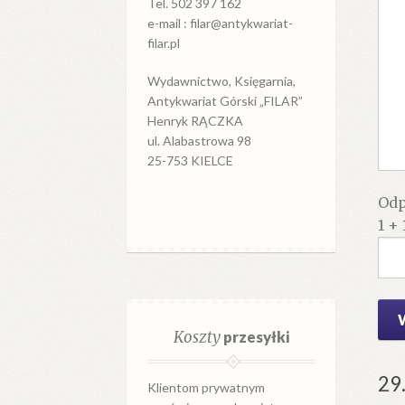
Tel. 502 397 162
e-mail : filar@antykwariat-
filar.pl
Wydawnictwo, Księgarnia,
Antykwariat Górski „FILAR”
Henryk RĄCZKA
ul. Alabastrowa 98
25-753 KIELCE
Odp
1 + 
Koszty
przesyłki
29
Klientom prywatnym