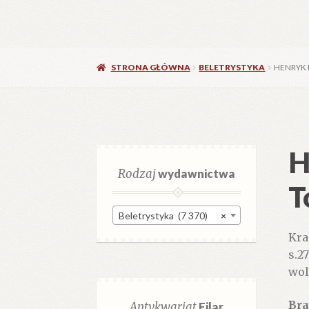
STRONA GŁÓWNA
BELETRYSTYKA
HENRYK F
H
Rodzaj
wydawnictwa
T
Beletrystyka (7 370)
×
Kra
s.2
wol
Bra
Antykwariat
Filar