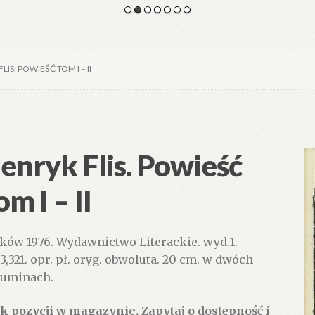
LIS. POWIEŚĆ TOM I – II
enryk Flis. Powieść
om I – II
ków 1976. Wydawnictwo Literackie. wyd.1.
73,321. opr. pł. oryg. obwoluta. 20 cm. w dwóch
uminach.
k pozycji w magazynie. Zapytaj o dostępność i