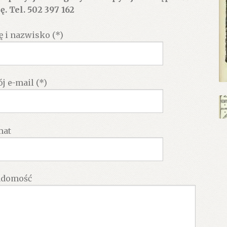
ę. Tel. 502 397 162
ę i nazwisko (*)
j e-mail (*)
mat
adomość