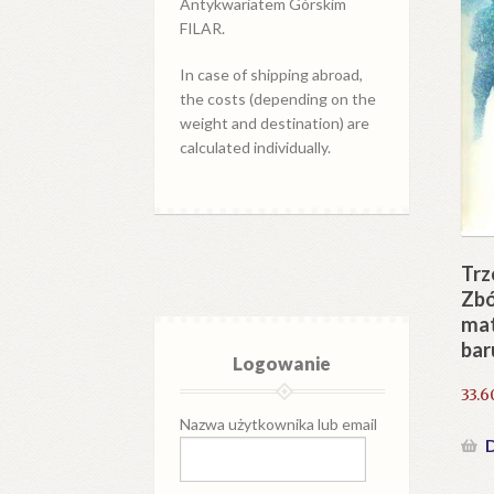
Antykwariatem Górskim
FILAR.
In case of shipping abroad,
the costs (depending on the
weight and destination) are
calculated individually.
Trz
Zbó
mat
bar
Logowanie
33.6
Nazwa użytkownika lub email
D