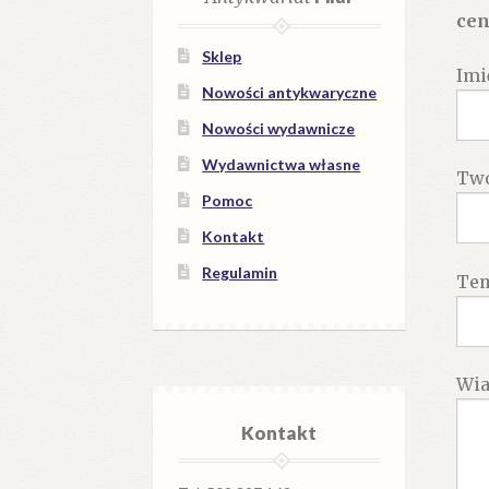
cen
Sklep
Imi
Nowości antykwaryczne
Nowości wydawnicze
Wydawnictwa własne
Twó
Pomoc
Kontakt
Regulamin
Te
Wi
Kontakt