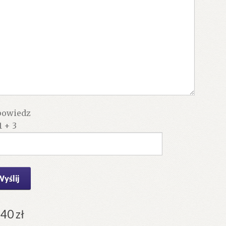
owiedz
1 + 3
.40
zł