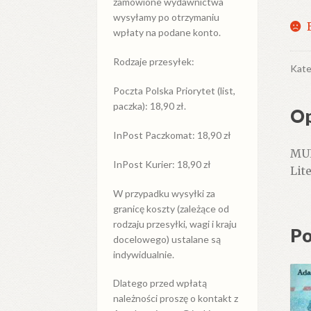
zamówione wydawnictwa
wysyłamy po otrzymaniu
wpłaty na podane konto.
Rodzaje przesyłek:
Kate
Poczta Polska Priorytet (list,
paczka): 18,90 zł.
Op
InPost Paczkomat: 18,90 zł
MUE
InPost Kurier: 18,90 zł
Lit
W przypadku
wysyłki
za
granicę
koszty (zależące od
rodzaju przesyłki, wagi i kraju
Po
docelowego) ustalane są
indywidualnie.
Dlatego przed wpłatą
należności proszę o kontakt z