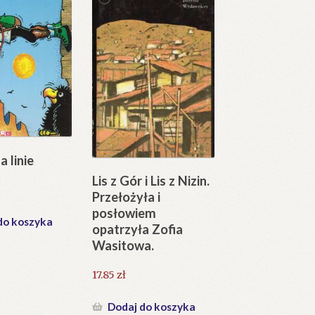
a linie
Lis z Gór i Lis z Nizin.
Przełożyła i
posłowiem
do koszyka
opatrzyła Zofia
Wasitowa.
17.85
zł
Dodaj do koszyka