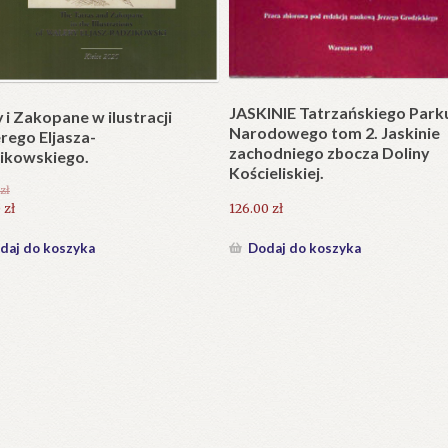
Plakat w wersji składanej.
plet składany). Wydanie
.
25.20
zł
zł
Dodaj do koszyka
daj do koszyka