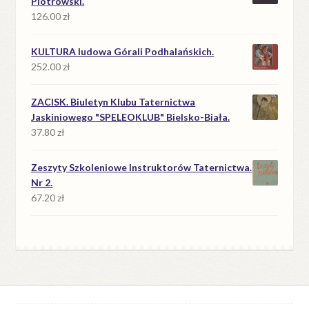
Piotrowski.
126.00
zł
KULTURA ludowa Górali Podhalańskich.
252.00
zł
ZACISK. Biuletyn Klubu Taternictwa
Jaskiniowego "SPELEOKLUB" Bielsko-Biała.
37.80
zł
Zeszyty Szkoleniowe Instruktorów Taternictwa.
Nr 2.
67.20
zł