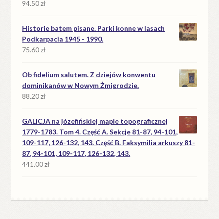
94.50
zł
Historie batem pisane. Parki konne w lasach
Podkarpacia 1945 - 1990.
75.60
zł
Ob fidelium salutem. Z dziejów konwentu
dominikanów w Nowym Żmigrodzie.
88.20
zł
GALICJA na józefińskiej mapie topograficznej
1779-1783. Tom 4. Część A. Sekcje 81-87, 94-101,
109-117, 126-132, 143. Część B. Faksymilia arkuszy 81-
87, 94-101, 109-117, 126-132, 143.
441.00
zł