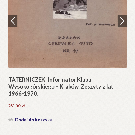
Regulamin
Zamówienie
N
Pi
Blog
12
Help in English
TATERNICZEK. Informator Klubu
Wysokogórskiego – Kraków. Zeszyty z lat
1966-1970.
231.00
zł
Dodaj do koszyka