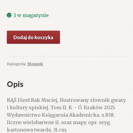
1 w magazynie
ilość
Dodaj do koszyka
Ilustrowany
słownik
gwary
i
Kategoria:
Słownik
kultury
spiskiej.
Opis
Tom
II.
KĄŚ Józef Rak Maciej, Ilustrowany słownik gwary
K
i kultury spiskiej. Tom II. K – Ó. Kraków 2025.
-
Wydawnictwo Księgarnia Akademicka. s.838.
Ó.
liczne wielobarwne il. oraz mapy. opr. oryg.
kartonowa twarda. 31 cm.