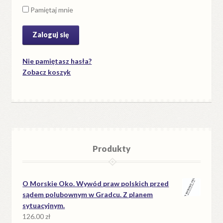
Pamiętaj mnie
Nie pamiętasz hasła?
Zobacz koszyk
Produkty
O Morskie Oko. Wywód praw polskich przed
sądem polubownym w Gradcu. Z planem
sytuacyjnym.
126.00
zł