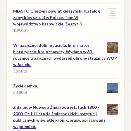
MIASTO Cieszyn i powiat cieszyński. Katalog
zabytków sztuki w Polsce. Tom VI
województwo katowickie. Zeszyt 3.
189.00
zł
W magicznej dolinie Jasiela. Informator
historyczno-krajoznawczy. Wydano w 80.
rocznicę tragicznych wydarzeń obrony strażnicy WOP
w Jasielu.
33.60
zł
Życie Łemka.
58.80
zł
Z dziejów Nowego Żmigrodu w latach 1800 -
2000. Cz.1. Historia żmigrodzkich instytucji
publicznych w świetle kronik, prasy, opracowań i
wspomnień.