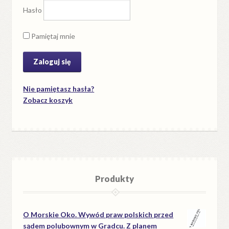
Hasło
Pamiętaj mnie
Nie pamiętasz hasła?
Zobacz koszyk
Produkty
O Morskie Oko. Wywód praw polskich przed
sądem polubownym w Gradcu. Z planem