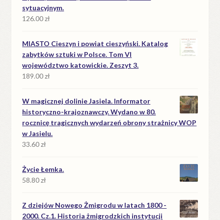
sytuacyjnym.
126.00
zł
MIASTO Cieszyn i powiat cieszyński. Katalog
zabytków sztuki w Polsce. Tom VI
województwo katowickie. Zeszyt 3.
189.00
zł
W magicznej dolinie Jasiela. Informator
historyczno-krajoznawczy. Wydano w 80.
rocznicę tragicznych wydarzeń obrony strażnicy WOP
w Jasielu.
33.60
zł
Życie Łemka.
58.80
zł
Z dziejów Nowego Żmigrodu w latach 1800 -
2000. Cz.1. Historia żmigrodzkich instytucji