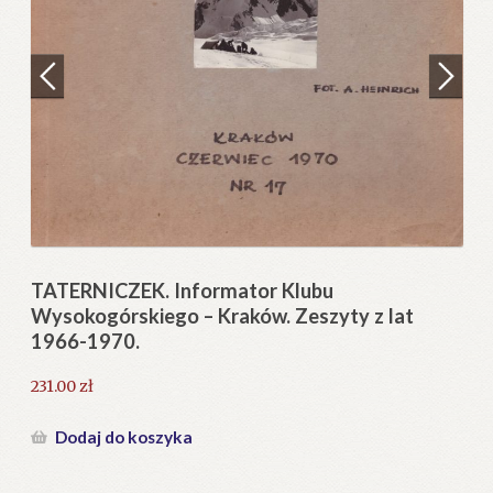
Regulamin
Zamówienie
N
Pi
Blog
12
Help in English
TATERNICZEK. Informator Klubu
Wysokogórskiego – Kraków. Zeszyty z lat
1966-1970.
231.00
zł
Dodaj do koszyka