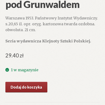
pod Grunwaldem
Warszawa 1953. Państwowy Instytut Wydawniczy.
s.20,65 il. opr. oryg. kartonowa twarda ozdobna.
obwoluta. 21 cm.
Seria wydawnicza Klejnoty Sztuki Polskiej.
29.40
zł
1 w magazynie
ilość
Dodaj do koszyka
Jana
Matejki
Bitwa