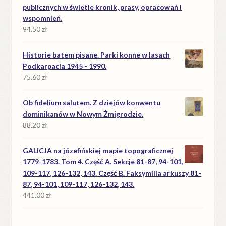
publicznych w świetle kronik, prasy, opracowań i
wspomnień.
94.50
zł
Historie batem pisane. Parki konne w lasach
Podkarpacia 1945 - 1990.
75.60
zł
Ob fidelium salutem. Z dziejów konwentu
dominikanów w Nowym Żmigrodzie.
88.20
zł
GALICJA na józefińskiej mapie topograficznej
1779-1783. Tom 4. Część A. Sekcje 81-87, 94-101,
109-117, 126-132, 143. Część B. Faksymilia arkuszy 81-
87, 94-101, 109-117, 126-132, 143.
441.00
zł