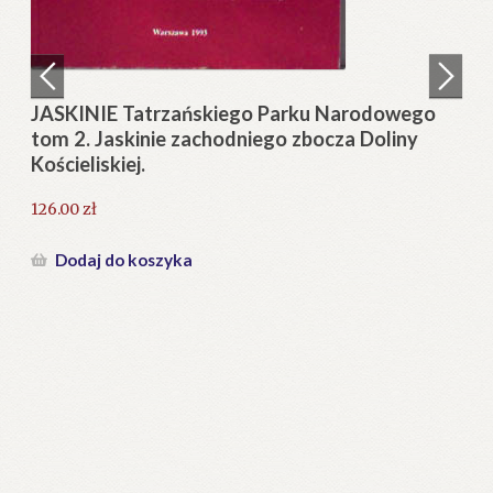
Regulamin
Zamówienie
JASKINIE Tatrzańskiego Parku Narodowego
tom 2. Jaskinie zachodniego zbocza Doliny
Blog
Kościeliskiej.
Help in English
126.00
zł
Dodaj do koszyka
a-