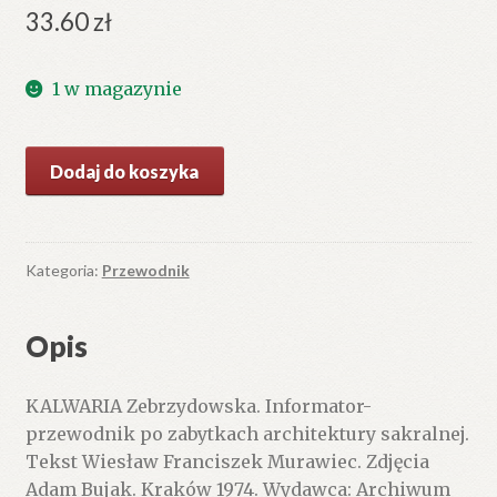
33.60
zł
1 w magazynie
ilość
Dodaj do koszyka
KALWARIA
Zebrzydowska.
Informator-
przewodnik
Kategoria:
Przewodnik
po
zabytkach
Opis
architektury
sakralnej.
KALWARIA Zebrzydowska. Informator-
przewodnik po zabytkach architektury sakralnej.
Tekst Wiesław Franciszek Murawiec. Zdjęcia
Adam Bujak. Kraków 1974. Wydawca: Archiwum