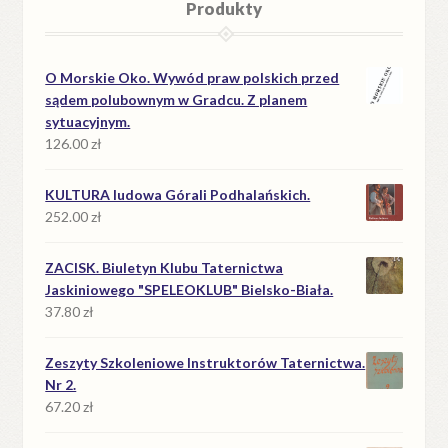
Produkty
O Morskie Oko. Wywód praw polskich przed
sądem polubownym w Gradcu. Z planem
sytuacyjnym.
126.00
zł
KULTURA ludowa Górali Podhalańskich.
252.00
zł
ZACISK. Biuletyn Klubu Taternictwa
Jaskiniowego "SPELEOKLUB" Bielsko-Biała.
37.80
zł
Zeszyty Szkoleniowe Instruktorów Taternictwa.
Nr 2.
67.20
zł