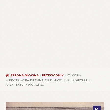
C
W
25
STRONA GŁÓWNA
PRZEWODNIK
KALWARIA
ZEBRZYDOWSKA. INFORMATOR-PRZEWODNIK PO ZABYTKACH
ARCHITEKTURY SAKRALNEJ.