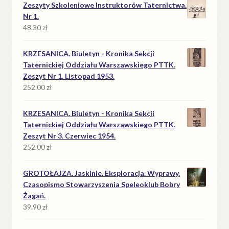
Zeszyty Szkoleniowe Instruktorów Taternictwa.
Nr 1.
48.30
zł
KRZESANICA. Biuletyn - Kronika Sekcji
Taternickiej Oddziału Warszawskiego PTTK.
Zeszyt Nr 1. Listopad 1953.
252.00
zł
KRZESANICA. Biuletyn - Kronika Sekcji
Taternickiej Oddziału Warszawskiego PTTK.
Zeszyt Nr 3. Czerwiec 1954.
252.00
zł
GROTOŁAJZA. Jaskinie. Eksploracja. Wyprawy.
Czasopismo Stowarzyszenia Speleoklub Bobry
Żagań.
39.90
zł