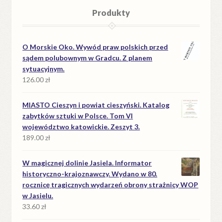
Produkty
O Morskie Oko. Wywód praw polskich przed
sądem polubownym w Gradcu. Z planem
sytuacyjnym.
126.00
zł
MIASTO Cieszyn i powiat cieszyński. Katalog
zabytków sztuki w Polsce. Tom VI
województwo katowickie. Zeszyt 3.
189.00
zł
W magicznej dolinie Jasiela. Informator
historyczno-krajoznawczy. Wydano w 80.
rocznicę tragicznych wydarzeń obrony strażnicy WOP
w Jasielu.
33.60
zł