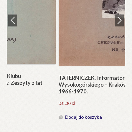
Regulamin
Zamówienie
N
Pi
Blog
12
Help in English
TATERNICZEK. Informator Klubu
Wysokogórskiego – Kraków. Zeszyty z lat
1966-1970.
231.00
zł
Dodaj do koszyka