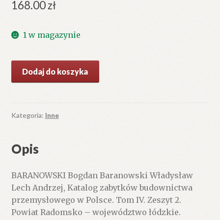
168.00
zł
1 w magazynie
ilość
Dodaj do koszyka
Katalog
zabytków
budownictwa
przemysłowego
Kategoria:
Inne
w
Polsce.
Opis
Tom
IV.
BARANOWSKI Bogdan Baranowski Władysław
Zeszyt
Lech Andrzej, Katalog zabytków budownictwa
2.
przemysłowego w Polsce. Tom IV. Zeszyt 2.
Powiat
Powiat Radomsko – województwo łódzkie.
Radomsko