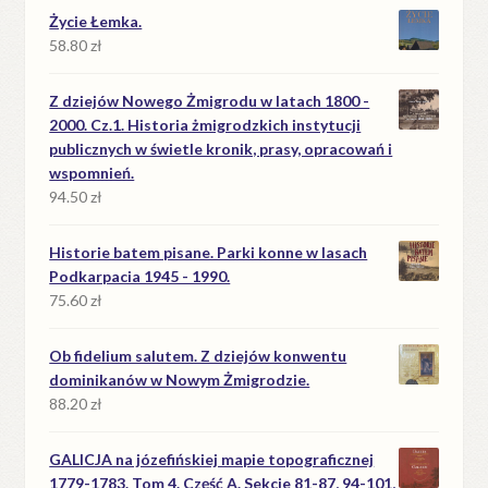
Życie Łemka.
58.80
zł
Z dziejów Nowego Żmigrodu w latach 1800 -
2000. Cz.1. Historia żmigrodzkich instytucji
publicznych w świetle kronik, prasy, opracowań i
wspomnień.
94.50
zł
Historie batem pisane. Parki konne w lasach
Podkarpacia 1945 - 1990.
75.60
zł
Ob fidelium salutem. Z dziejów konwentu
dominikanów w Nowym Żmigrodzie.
88.20
zł
GALICJA na józefińskiej mapie topograficznej
1779-1783. Tom 4. Część A. Sekcje 81-87, 94-101,