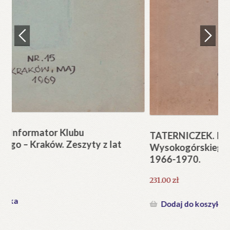
Regulamin
Zamówienie
N
Pi
Blog
12
Help in English
TATERNICZEK. Informator Klubu
Wysokogórskiego – Kraków. Zeszyty z lat
1966-1970.
231.00
zł
Dodaj do koszyka