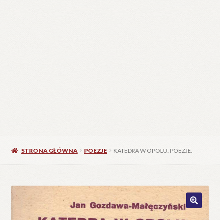
STRONA GŁÓWNA
POEZJE
KATEDRA W OPOLU. POEZJE.
🔍