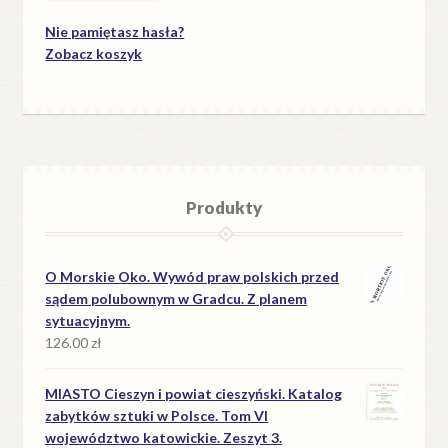
Nie pamiętasz hasła?
Zobacz koszyk
Produkty
O Morskie Oko. Wywód praw polskich przed
sądem polubownym w Gradcu. Z planem
sytuacyjnym.
126.00
zł
MIASTO Cieszyn i powiat cieszyński. Katalog
zabytków sztuki w Polsce. Tom VI
województwo katowickie. Zeszyt 3.