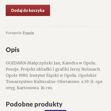
ilość
Dodaj do koszyka
Katedra
w
Opolu.
Poezje.
Kategoria:
Poezje
Opis
GOZDAWA-Małęczyński Jan, Katedra w Opolu.
Poezje. Projekt okładki i grafiki Jerzy Stelmach.
Opole 1980. Instytut Śląski w Opolu. Opolskie
Towarzystwo Kulturalno-Oświatowe. s.59. il. opr.
oryg. kartonowa. 16 cm.
Podobne produkty