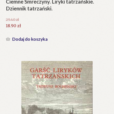
Ciemne Smreczyny. Liryki tatrzańskie.
Dziennik tatrzański.
29.40
zł
Pierwotna
18.90
zł
cena
Aktualna
wynosiła:
cena
Dodaj do koszyka
29.40 zł.
wynosi:
18.90 zł.