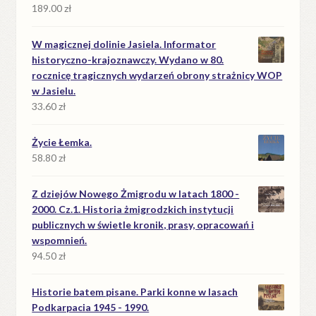
189.00
zł
W magicznej dolinie Jasiela. Informator
historyczno-krajoznawczy. Wydano w 80.
rocznicę tragicznych wydarzeń obrony strażnicy WOP
w Jasielu.
33.60
zł
Życie Łemka.
58.80
zł
Z dziejów Nowego Żmigrodu w latach 1800 -
2000. Cz.1. Historia żmigrodzkich instytucji
publicznych w świetle kronik, prasy, opracowań i
wspomnień.
94.50
zł
Historie batem pisane. Parki konne w lasach
Podkarpacia 1945 - 1990.