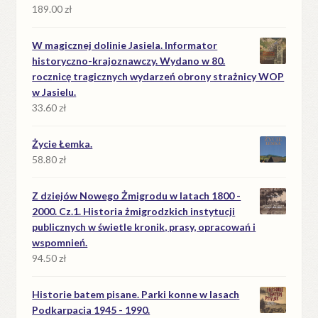
189.00
zł
W magicznej dolinie Jasiela. Informator
historyczno-krajoznawczy. Wydano w 80.
rocznicę tragicznych wydarzeń obrony strażnicy WOP
w Jasielu.
33.60
zł
Życie Łemka.
58.80
zł
Z dziejów Nowego Żmigrodu w latach 1800 -
2000. Cz.1. Historia żmigrodzkich instytucji
publicznych w świetle kronik, prasy, opracowań i
wspomnień.
94.50
zł
Historie batem pisane. Parki konne w lasach
Podkarpacia 1945 - 1990.