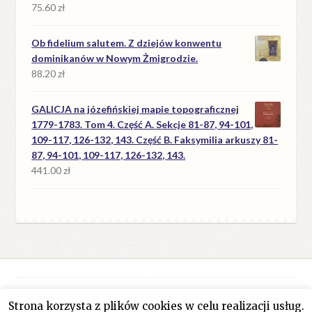
75.60
zł
Ob fidelium salutem. Z dziejów konwentu
dominikanów w Nowym Żmigrodzie.
88.20
zł
GALICJA na józefińskiej mapie topograficznej
1779-1783. Tom 4. Część A. Sekcje 81-87, 94-101,
109-117, 126-132, 143. Część B. Faksymilia arkuszy 81-
87, 94-101, 109-117, 126-132, 143.
441.00
zł
Strona korzysta z plików cookies w celu realizacji usług.
© Antykwariat Filar 2026