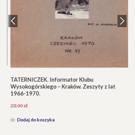
Regulamin
Zamówienie
N
Pi
Blog
12
Help in English
TATERNICZEK. Informator Klubu
Wysokogórskiego – Kraków. Zeszyty z lat
1966-1970.
231.00
zł
Dodaj do koszyka