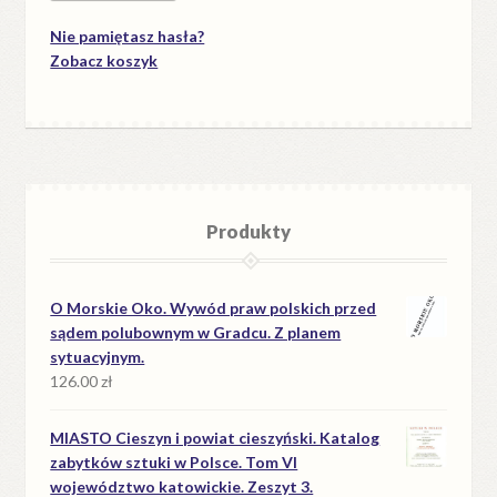
Nie pamiętasz hasła?
Zobacz koszyk
Produkty
O Morskie Oko. Wywód praw polskich przed
sądem polubownym w Gradcu. Z planem
sytuacyjnym.
126.00
zł
MIASTO Cieszyn i powiat cieszyński. Katalog
zabytków sztuki w Polsce. Tom VI
województwo katowickie. Zeszyt 3.