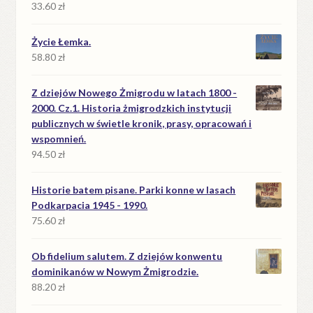
33.60
zł
Życie Łemka.
58.80
zł
Z dziejów Nowego Żmigrodu w latach 1800 -
2000. Cz.1. Historia żmigrodzkich instytucji
publicznych w świetle kronik, prasy, opracowań i
wspomnień.
94.50
zł
Historie batem pisane. Parki konne w lasach
Podkarpacia 1945 - 1990.
75.60
zł
Ob fidelium salutem. Z dziejów konwentu
dominikanów w Nowym Żmigrodzie.
88.20
zł