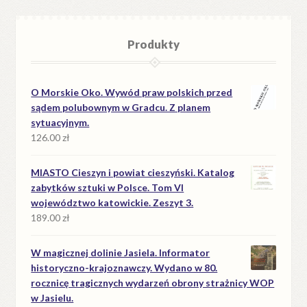
Produkty
O Morskie Oko. Wywód praw polskich przed
sądem polubownym w Gradcu. Z planem
sytuacyjnym.
126.00
zł
MIASTO Cieszyn i powiat cieszyński. Katalog
zabytków sztuki w Polsce. Tom VI
województwo katowickie. Zeszyt 3.
189.00
zł
W magicznej dolinie Jasiela. Informator
historyczno-krajoznawczy. Wydano w 80.
rocznicę tragicznych wydarzeń obrony strażnicy WOP
w Jasielu.