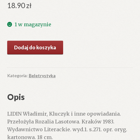
18.90
zł
1 w magazynie
ilość
Dodaj do koszyka
Kluczyk
i
inne
opowiadania.
Kategoria:
Beletrystyka
Opis
LIDIN Władimir, Kluczyk i inne opowiadania.
Przełożyła Rozalia Lasotowa. Kraków 1983.
Wydawnictwo Literackie. wyd.1. s.271. opr. oryg.
kartonowa. 18 cm.