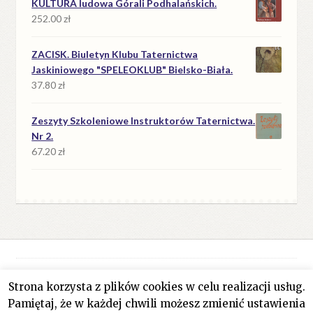
KULTURA ludowa Górali Podhalańskich.
252.00
zł
ZACISK. Biuletyn Klubu Taternictwa
Jaskiniowego "SPELEOKLUB" Bielsko-Biała.
37.80
zł
Zeszyty Szkoleniowe Instruktorów Taternictwa.
Nr 2.
67.20
zł
Strona korzysta z plików cookies w celu realizacji usług.
© Antykwariat Filar 2026
Pamiętaj, że w każdej chwili możesz zmienić ustawienia
Polityka prywatności
Stworzone z WooCommerce
.