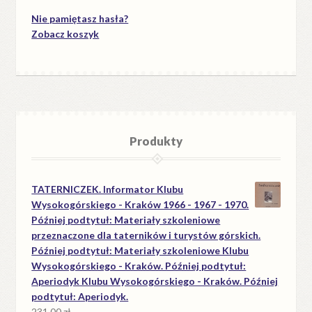
Nie pamiętasz hasła?
Zobacz koszyk
Produkty
TATERNICZEK. Informator Klubu
Wysokogórskiego - Kraków 1966 - 1967 - 1970.
Później podtytuł: Materiały szkoleniowe
przeznaczone dla taterników i turystów górskich.
Później podtytuł: Materiały szkoleniowe Klubu
Wysokogórskiego - Kraków. Później podtytuł:
Aperiodyk Klubu Wysokogórskiego - Kraków. Później
podtytuł: Aperiodyk.
231.00
zł