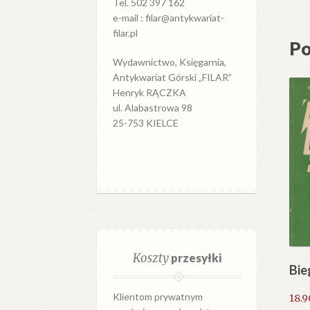
Tel. 502 397 162
e-mail : filar@antykwariat-
filar.pl
Po
Wydawnictwo, Księgarnia,
Antykwariat Górski „FILAR”
Henryk RĄCZKA
ul. Alabastrowa 98
25-753 KIELCE
Koszty
przesyłki
Bie
Klientom prywatnym
18.