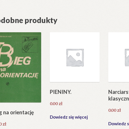
dobne produkty
PIENINY.
Narciar
klasyczn
0.00
zł
0.00
zł
g na orientację
Dowiedz się więcej
Dowiedz s
90
zł