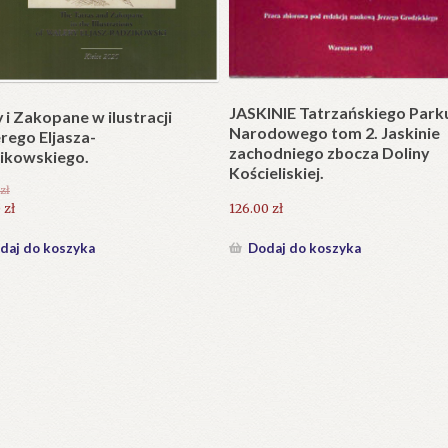
Plakat w wersji składanej.
plet składany). Wydanie
.
25.20
zł
zł
Dodaj do koszyka
daj do koszyka