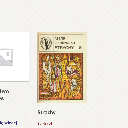
stwo
e.
Strachy.
ię więcej
12.60
zł