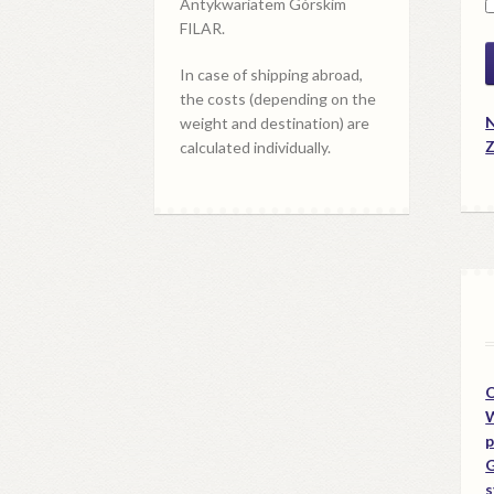
Antykwariatem Górskim
FILAR.
In case of shipping abroad,
the costs (depending on the
N
weight and destination) are
Z
calculated individually.
O
W
p
G
s