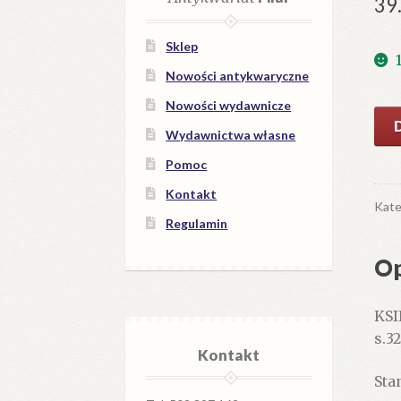
39
Sklep
Nowości antykwaryczne
Nowości wydawnicze
iloś
Wydawnictwa własne
KSI
psa
Pomoc
Kontakt
Kate
Regulamin
Op
KSI
s.3
Kontakt
Stan