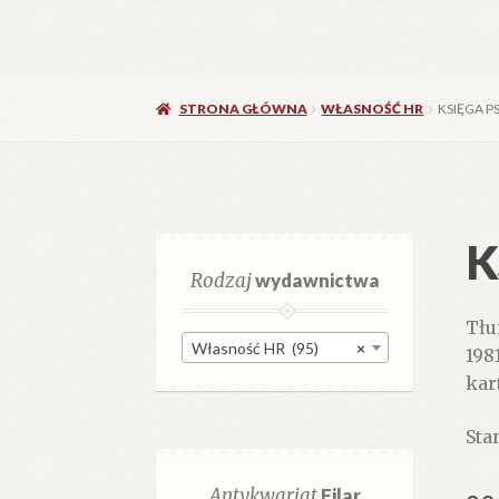
STRONA GŁÓWNA
WŁASNOŚĆ HR
KSIĘGA 
K
Rodzaj
wydawnictwa
Tłu
Własność HR (95)
×
1981
kar
Stan
Antykwariat
Filar