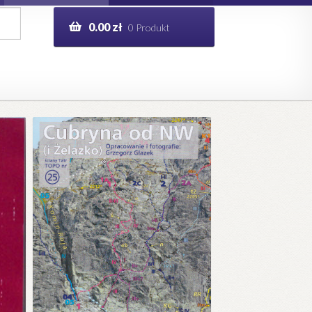
0.00
zł
0 Produkt
g
Help in English
ie
opo.