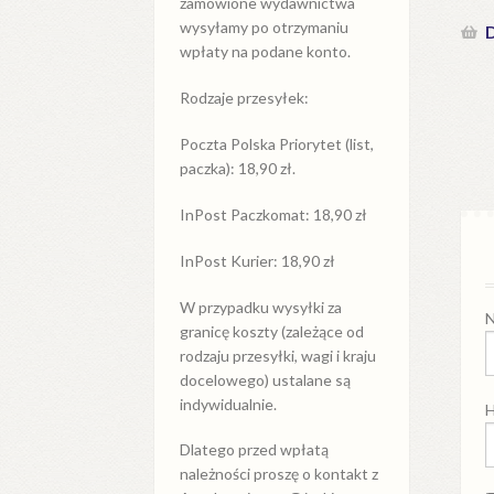
zamówione wydawnictwa
wysyłamy po otrzymaniu
D
wpłaty na podane konto.
Rodzaje przesyłek:
Poczta Polska Priorytet (list,
paczka): 18,90 zł.
InPost Paczkomat: 18,90 zł
InPost Kurier: 18,90 zł
W przypadku
wysyłki
za
N
granicę
koszty (zależące od
rodzaju przesyłki, wagi i kraju
docelowego) ustalane są
indywidualnie.
H
Dlatego przed wpłatą
należności proszę o kontakt z