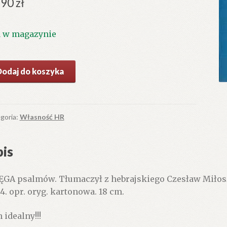
.90
zł
1 w magazynie
ć
Dodaj do koszyka
ĘGA
lmów.
goria:
Własność HR
is
ĘGA psalmów. Tłumaczył z hebrajskiego Czesław Miłosz. 
24. opr. oryg. kartonowa. 18 cm.
 idealny!!!