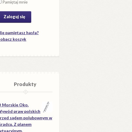
Pamiętaj mnie
ie pamiętasz hasła?
obacz koszyk
Produkty
 Morskie Oko.
ywód praw polskich
rzed sądem polubownym w
radcu. Z planem
ytuacyjnym.