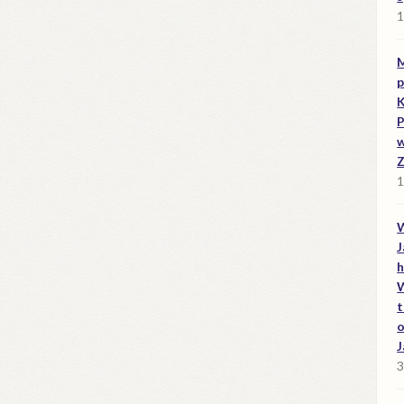
1
M
p
K
P
w
Z
1
W
J
h
W
t
o
J
3