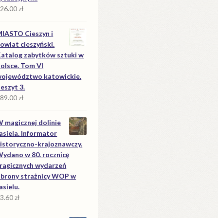
26.00
zł
IASTO Cieszyn i
owiat cieszyński.
atalog zabytków sztuki w
olsce. Tom VI
ojewództwo katowickie.
eszyt 3.
89.00
zł
 magicznej dolinie
asiela. Informator
istoryczno-krajoznawczy.
ydano w 80. rocznicę
ragicznych wydarzeń
brony strażnicy WOP w
asielu.
3.60
zł