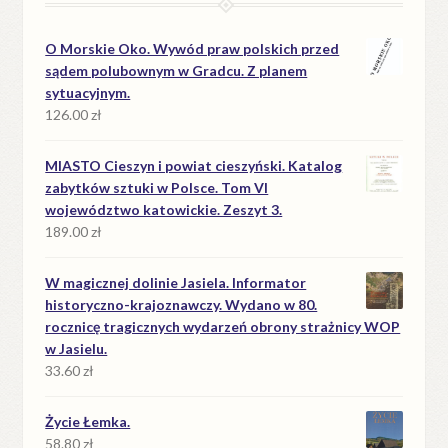
O Morskie Oko. Wywód praw polskich przed
sądem polubownym w Gradcu. Z planem
sytuacyjnym.
126.00
zł
MIASTO Cieszyn i powiat cieszyński. Katalog
zabytków sztuki w Polsce. Tom VI
województwo katowickie. Zeszyt 3.
189.00
zł
W magicznej dolinie Jasiela. Informator
historyczno-krajoznawczy. Wydano w 80.
rocznicę tragicznych wydarzeń obrony strażnicy WOP
w Jasielu.
33.60
zł
Życie Łemka.
58.80
zł