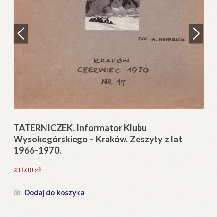
Regulamin
Zamówienie
N
Pi
Blog
12
Help in English
TATERNICZEK. Informator Klubu
Wysokogórskiego – Kraków. Zeszyty z lat
1966-1970.
231.00
zł
Dodaj do koszyka