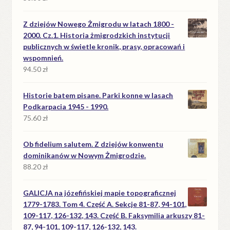
Z dziejów Nowego Żmigrodu w latach 1800 -
2000. Cz.1. Historia żmigrodzkich instytucji
publicznych w świetle kronik, prasy, opracowań i
wspomnień.
94.50
zł
Historie batem pisane. Parki konne w lasach
Podkarpacia 1945 - 1990.
75.60
zł
Ob fidelium salutem. Z dziejów konwentu
dominikanów w Nowym Żmigrodzie.
88.20
zł
GALICJA na józefińskiej mapie topograficznej
1779-1783. Tom 4. Część A. Sekcje 81-87, 94-101,
109-117, 126-132, 143. Część B. Faksymilia arkuszy 81-
87, 94-101, 109-117, 126-132, 143.