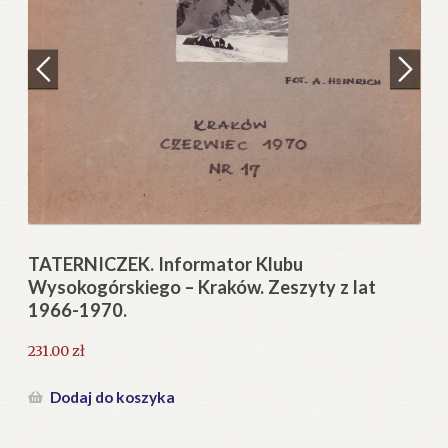
Regulamin
Zamówienie
N
Pi
Blog
12
Help in English
TATERNICZEK. Informator Klubu
Wysokogórskiego – Kraków. Zeszyty z lat
1966-1970.
231.00
zł
Dodaj do koszyka