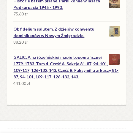
Historie batem pisane. Parki konne w lasach
Podkarpacia 1945 - 1990.
75.60
zł
Ob fidelium salutem. Z dziejów konwentu
dominikanów w Nowym Żmigrodzie.
88.20
zł
GALICJA na józefińskiej mapie topograficznej
1779-1783. Tom 4. Część A. Sekcje 81-87, 94-101,
109-117, 126-132, 143. Część B. Faksymilia arkuszy 81-
87, 94-101, 109-117, 126-132, 143.
441.00
zł