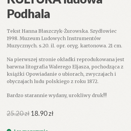
Podhala
Tekst Hanna Błaszczyk-Żurowska. Szydłowiec
1998. Muzeum Ludowych Instrumentów
Muzycznych. s.20. il. opr. oryg. kartonowa. 21 cm.
Na pierwszej stronie okładki reprodukowana jest
barwna litografia Walerego Eljasza, pochodząca z
książki Opowiadanie o ubiorach, zwyczajach i
obyczajach ludu polskiego z roku 1872.
Bardzo starannie wydany, urokliwy druk!!!
Pierwotna
Aktualna
25.20
zł
18.90
zł
cena
cena