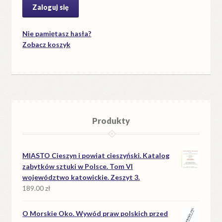
Nie pamiętasz hasła?
Zobacz koszyk
Produkty
MIASTO Cieszyn i powiat cieszyński. Katalog
zabytków sztuki w Polsce. Tom VI
województwo katowickie. Zeszyt 3.
189.00
zł
O Morskie Oko. Wywód praw polskich przed