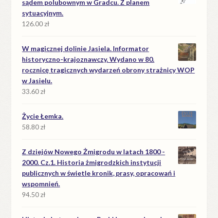
sądem polubownym w Gradcu. Z planem
sytuacyjnym.
126.00
zł
W magicznej dolinie Jasiela. Informator
historyczno-krajoznawczy. Wydano w 80.
rocznicę tragicznych wydarzeń obrony strażnicy WOP
w Jasielu.
33.60
zł
Życie Łemka.
58.80
zł
Z dziejów Nowego Żmigrodu w latach 1800 -
2000. Cz.1. Historia żmigrodzkich instytucji
publicznych w świetle kronik, prasy, opracowań i
wspomnień.
94.50
zł