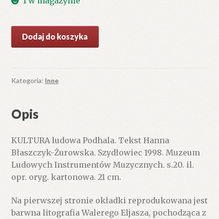
1 w magazynie
wynosiła:
wynosi:
25.20 zł.
18.90 zł.
ilość
Dodaj do koszyka
KULTURA
ludowa
Podhala
Kategoria:
Inne
Opis
KULTURA ludowa Podhala. Tekst Hanna
Błaszczyk-Żurowska. Szydłowiec 1998. Muzeum
Ludowych Instrumentów Muzycznych. s.20. il.
opr. oryg. kartonowa. 21 cm.
Na pierwszej stronie okładki reprodukowana jest
barwna litografia Walerego Eljasza, pochodząca z