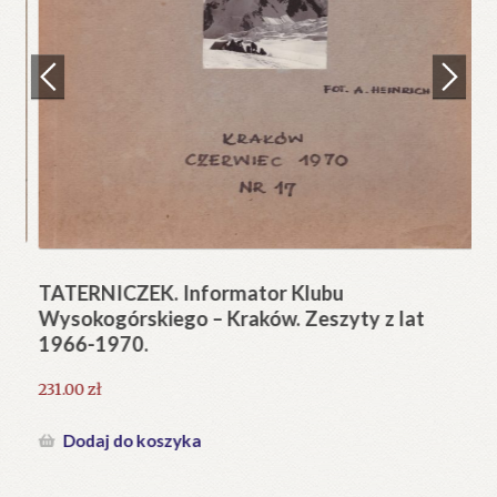
Regulamin
Zamówienie
N
Pi
Blog
12
Help in English
TATERNICZEK. Informator Klubu
Wysokogórskiego – Kraków. Zeszyty z lat
1966-1970.
231.00
zł
Dodaj do koszyka