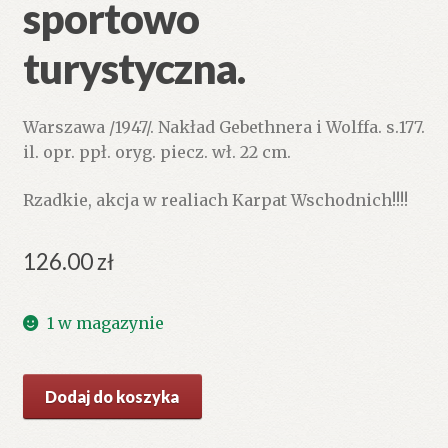
sportowo
turystyczna.
Warszawa /1947/. Nakład Gebethnera i Wolffa. s.177.
il. opr. ppł. oryg. piecz. wł. 22 cm.
Rzadkie, akcja w realiach Karpat Wschodnich!!!!
126.00
zł
1 w magazynie
ilość
Dodaj do koszyka
Lawina
idzie.