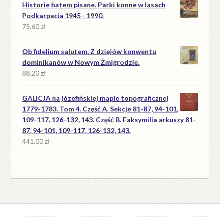
Historie batem pisane. Parki konne w lasach
Podkarpacia 1945 - 1990.
75.60
zł
Ob fidelium salutem. Z dziejów konwentu
dominikanów w Nowym Żmigrodzie.
88.20
zł
GALICJA na józefińskiej mapie topograficznej
1779-1783. Tom 4. Część A. Sekcje 81-87, 94-101,
109-117, 126-132, 143. Część B. Faksymilia arkuszy 81-
87, 94-101, 109-117, 126-132, 143.
441.00
zł