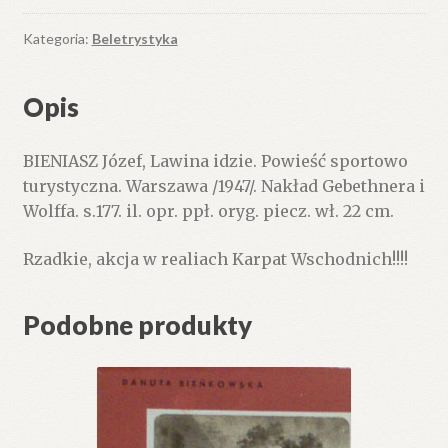
Powieść
sportowo
Kategoria:
Beletrystyka
turystyczna.
Opis
BIENIASZ Józef, Lawina idzie. Powieść sportowo
turystyczna. Warszawa /1947/. Nakład Gebethnera i
Wolffa. s.177. il. opr. ppł. oryg. piecz. wł. 22 cm.
Rzadkie, akcja w realiach Karpat Wschodnich!!!!
Podobne produkty