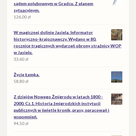
sądem polubownym w Gradcu. Z planem
sytuacyjnym.
126.00
zł
W magicznej dolinie Jasiela. Informator
historyczno-krajoznawczy. Wydano w 80.
rocznicę tragicznych wydarzeń obrony strażnicy WOP
w Jasielu.
33.60
zł
Życie Łemka.
58.80
zł
Z dziejów Nowego Żmigrodu w latach 1800 -
2000. Cz.1. Historia żmigrodzkich instytucji
publicznych w świetle kronik, prasy, opracowań i
wspomnień.
94.50
zł