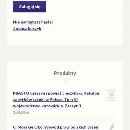
Nie pamiętasz hasła?
Zobacz koszyk
Produkty
MIASTO Cieszyn i powiat cieszyński. Katalog
zabytków sztuki w Polsce. Tom VI
województwo katowickie. Zeszyt 3.
189.00
zł
O Morskie Oko. Wywód praw polskich przed