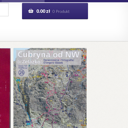
0.00
zł
0 Produkt
g
Help in English
ie
opo.