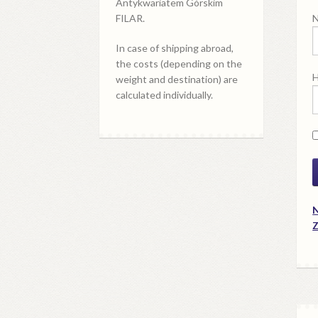
Antykwariatem Górskim
N
FILAR.
In case of shipping abroad,
the costs (depending on the
H
weight and destination) are
calculated individually.
N
Z