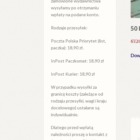
zamówione wydawnictwa
wysyłamy po otrzymaniu
wpłaty na podane konto.
50 
Rodzaje przesyłek:
Poczta Polska Priorytet (list,
67.2
paczka): 18,90 zł.
Dowi
InPost Paczkomat: 18,90 zł
InPost Kurier: 18,90 zł
W przypadku
wysyłki
za
granicę
koszty (zależące od
rodzaju przesyłki, wagi i kraju
docelowego) ustalane są
indywidualnie.
Dlatego przed wpłatą
należności proszę o kontakt z