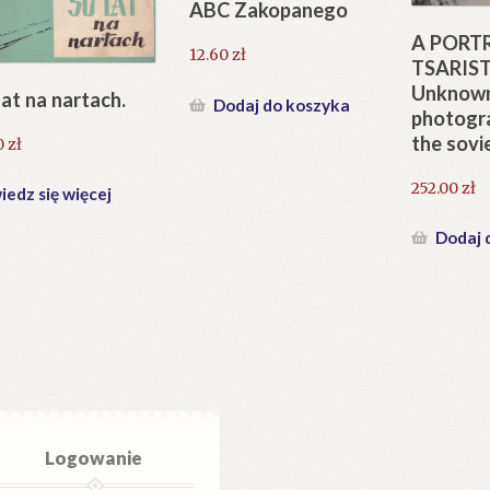
ABC Zakopanego
A PORTR
12.60
zł
TSARIST
Unknow
lat na nartach.
Dodaj do koszyka
photogr
the sovi
0
zł
252.00
zł
edz się więcej
Dodaj 
Logowanie