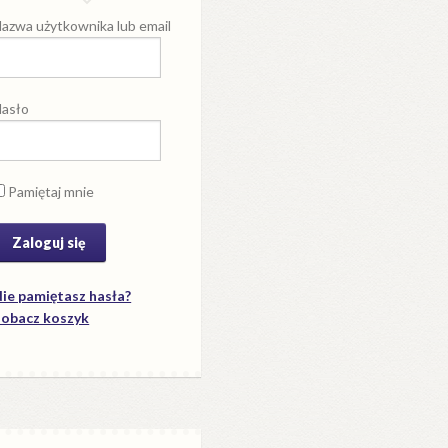
azwa użytkownika lub email
asło
Pamiętaj mnie
ie pamiętasz hasła?
obacz koszyk