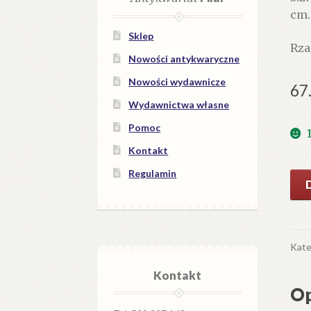
cm.
Sklep
Rza
Nowości antykwaryczne
Nowości wydawnicze
67
Wydawnictwa własne
Pomoc
Kontakt
Regulamin
iloś
MA
w
prz
Art
Kate
San
Kontakt
Op