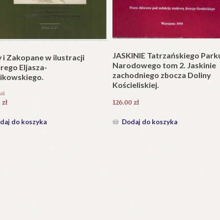
Plakat w wersji składanej.
plet składany). Wydanie
.
25.20
zł
zł
Dodaj do koszyka
daj do koszyka