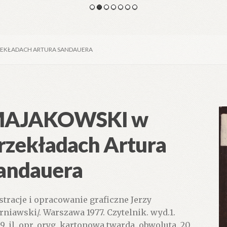
ZEKŁADACH ARTURA SANDAUERA
AJAKOWSKI w
rzekładach Artura
andauera
ustracje i opracowanie graficzne Jerzy
rniawski/. Warszawa 1977. Czytelnik. wyd.1.
79. il. opr. oryg. kartonowa twarda. obwoluta. 20