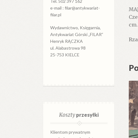
Tel. 502 397 162
e-mail : filar@antykwariat-
MAJ
filar.pl
Cze
cm.
Wydawnictwo, Księgarnia,
Antykwariat Górski „FILAR”
Rza
Henryk RĄCZKA
ul. Alabastrowa 98
25-753 KIELCE
Po
Koszty
przesyłki
Klientom prywatnym