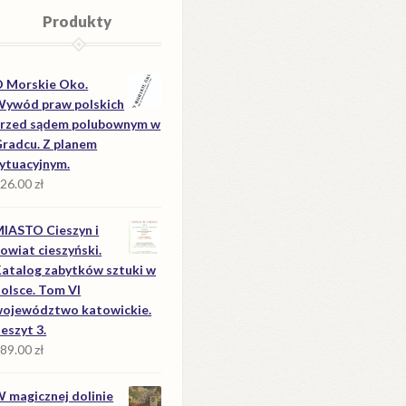
Produkty
 Morskie Oko.
ywód praw polskich
rzed sądem polubownym w
radcu. Z planem
ytuacyjnym.
26.00
zł
IASTO Cieszyn i
owiat cieszyński.
atalog zabytków sztuki w
olsce. Tom VI
ojewództwo katowickie.
eszyt 3.
89.00
zł
 magicznej dolinie