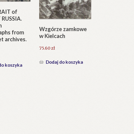
AIT of
 RUSSIA.
n
Wzgórze zamkowe
aphs from
w Kielcach
et archives.
75.60
zł
Dodaj do koszyka
do koszyka