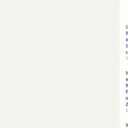
O
W
p
G
s
1
M
p
K
P
w
Z
1
W