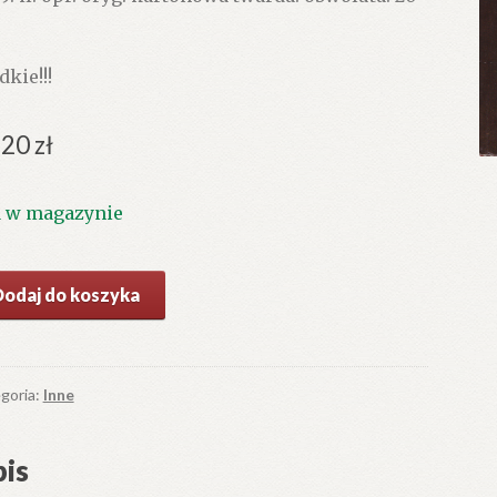
dkie!!!
.20
zł
1 w magazynie
ć
Dodaj do koszyka
JAKOWSKI
ekładach
ura
goria:
Inne
dauera
is