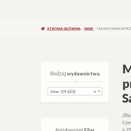
STRONA GŁÓWNA
INNE
MAJAKOWSKI W PR
M
Rodzaj
wydawnictwa
p
Inne (19 623)
×
S
/Il
Cze
Antykwariat
Filar
s.2