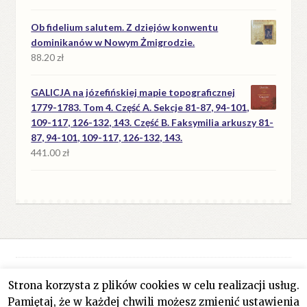
Ob fidelium salutem. Z dziejów konwentu
dominikanów w Nowym Żmigrodzie.
88.20
zł
GALICJA na józefińskiej mapie topograficznej
1779-1783. Tom 4. Część A. Sekcje 81-87, 94-101,
109-117, 126-132, 143. Część B. Faksymilia arkuszy 81-
87, 94-101, 109-117, 126-132, 143.
441.00
zł
Strona korzysta z plików cookies w celu realizacji usług.
© Antykwariat Filar 2026
Pamiętaj, że w każdej chwili możesz zmienić ustawienia
Polityka prywatności
Stworzone z WooCommerce
.