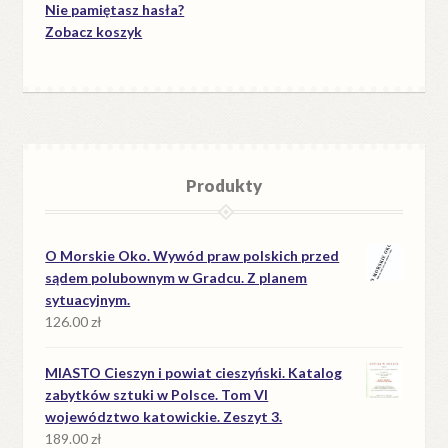
Nie pamiętasz hasła?
Zobacz koszyk
Produkty
O Morskie Oko. Wywód praw polskich przed
sądem polubownym w Gradcu. Z planem
sytuacyjnym.
126.00
zł
MIASTO Cieszyn i powiat cieszyński. Katalog
zabytków sztuki w Polsce. Tom VI
województwo katowickie. Zeszyt 3.
189.00
zł