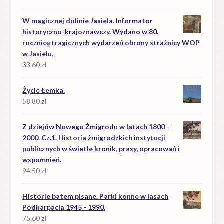
W magicznej dolinie Jasiela. Informator
historyczno-krajoznawczy. Wydano w 80.
rocznicę tragicznych wydarzeń obrony strażnicy WOP
w Jasielu.
33.60
zł
Życie Łemka.
58.80
zł
Z dziejów Nowego Żmigrodu w latach 1800 -
2000. Cz.1. Historia żmigrodzkich instytucji
publicznych w świetle kronik, prasy, opracowań i
wspomnień.
94.50
zł
Historie batem pisane. Parki konne w lasach
Podkarpacia 1945 - 1990.
75.60
zł