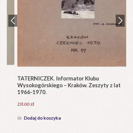
Regulamin
Zamówienie
N
Pi
Blog
12
Help in English
TATERNICZEK. Informator Klubu
Wysokogórskiego – Kraków. Zeszyty z lat
1966-1970.
231.00
zł
Dodaj do koszyka